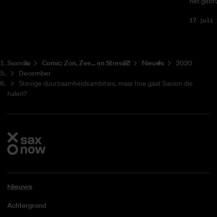
het gebru
17 juli 
Saxnow
Co­mic: Zon, Zee... en Stress?!
Nieuws
2020
December
Stevige duurzaamheidsambities, maar hoe gaat Saxion die
halen?
Nieuws
Achtergrond