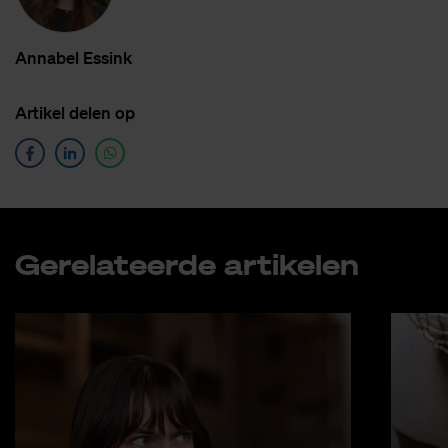
An­na­bel Es­sink
Ar­ti­kel de­len op
Ge­re­la­teer­de ar­ti­ke­len