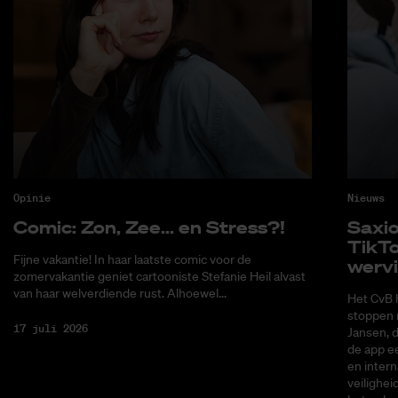
Opinie
Nieuws
Co­mic: Zon, Zee... en Stress?!
Saxi­
Tik­T
Fijne vakantie! In haar laatste comic voor de
wer­v
zomervakantie geniet cartooniste Stefanie Heil alvast
van haar welverdiende rust. Alhoewel...
Het CvB 
stoppen 
17 juli 2026
Jansen, 
de app ee
en intern
veilighei