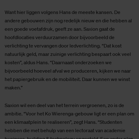
Want hier liggen volgens Hans de meeste kansen. De
andere gebouwen zijn nog redelijk nieuw en die hebben al
een goede voetafdruk, geeft ze aan. Saxion gaat de
hoofdlocaties verduurzamen door bijvoorbeeld de
verlichting te vervangen door ledverlichting. “Dat kost
natuurlijk geld, maar zuinige verlichting bespaart ook veel
kosten”, aldus Hans. “Daarnaast onderzoeken we
bijvoorbeeld hoeveel afval we produceren, kijken we naar
het papiergebruik en de mobiliteit. Daar kunnen we winst
maken.”
Saxion wil een deel van het terrein vergroenen, zo is de
ambitie. “Voor het Ko Wierenga-gebouw ligt er een plan om
een klimaatplein te realiseren”, zegt Hans. “Studenten
hebben die met behulp van een lectoraat van academie
business, building & technology opgesteld. Een ander plan