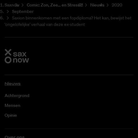
Saxnow
Co­mic: Zon, Zee... en Stress?!
Nieuws
2020
September
Saxion binnenkomen met een fopdiploma? Het kan, bewijst het
'ongelofelijke' verhaal van deze ex-student
Nieuws
Achtergrond
Mensen
Opinie
Over ons