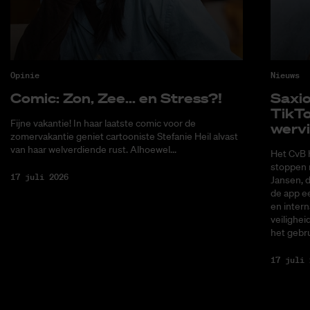
Opinie
Nieuws
Co­mic: Zon, Zee... en Stress?!
Saxi­
Tik­T
Fijne vakantie! In haar laatste comic voor de
wer­v
zomervakantie geniet cartooniste Stefanie Heil alvast
van haar welverdiende rust. Alhoewel...
Het CvB 
stoppen 
17 juli 2026
Jansen, 
de app ee
en intern
veilighei
het gebru
17 juli 