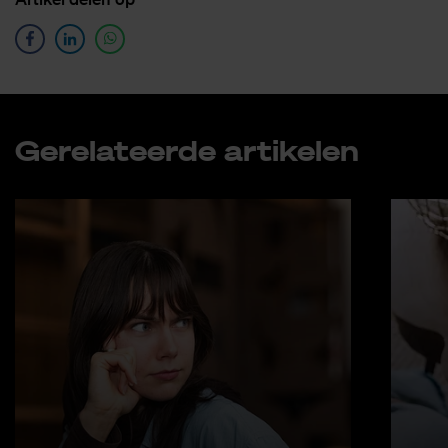
Ge­re­la­teer­de ar­ti­ke­len