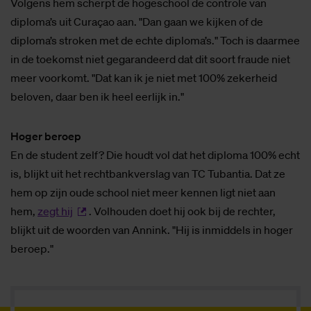
Volgens hem scherpt de hogeschool de controle van
diploma’s uit Curaçao aan. "Dan gaan we kijken of de
diploma’s stroken met de echte diploma’s." Toch is daarmee
in de toekomst niet gegarandeerd dat dit soort fraude niet
meer voorkomt. "Dat kan ik je niet met 100% zekerheid
beloven, daar ben ik heel eerlijk in."
Hoger beroep
En de student zelf? Die houdt vol dat het diploma 100% echt
is, blijkt uit het rechtbankverslag van TC Tubantia. Dat ze
hem op zijn oude school niet meer kennen ligt niet aan
hem,
zegt hij
. Volhouden doet hij ook bij de rechter,
blijkt uit de woorden van Annink. "Hij is inmiddels in hoger
beroep."