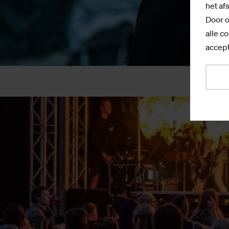
het af
Door o
alle co
accept