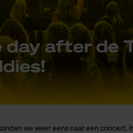
e day af­ter de
­dies!
 konden we weer eens naar een concert. I