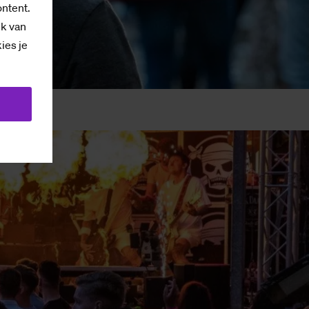
ontent.
ik van
kies je