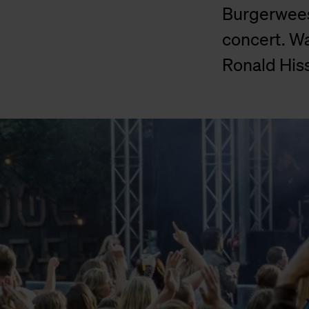
Burgerwees
concert. Wa
Ronald Hiss