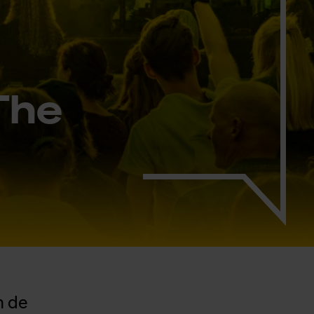
 The
n de