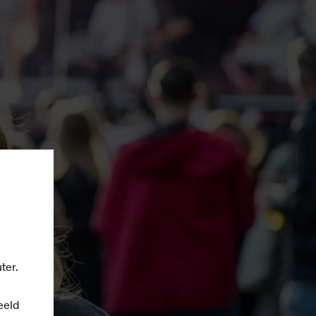
ter.
eeld