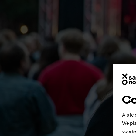
Co
Als je
We pla
voorke