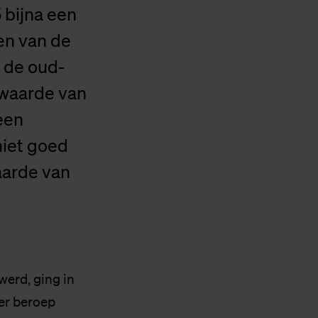
 bijna een
en van de
 de oud-
 waarde van
een
niet goed
aarde van
werd, ging in
ger beroep