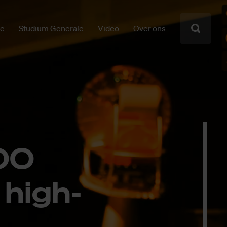
ie
Studium Generale
Video
Over ons
000
 high­