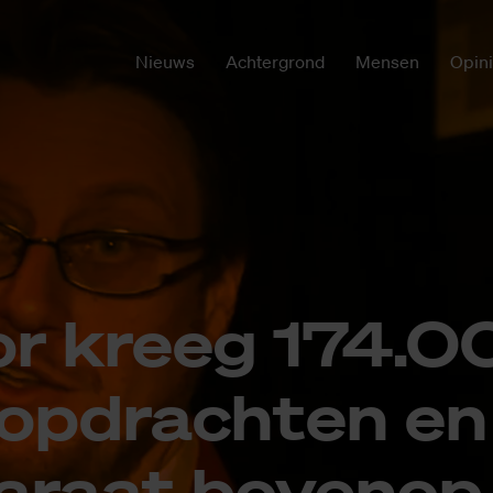
Nieuws
Achtergrond
Mensen
Opin
tor kreeg 174.
op­drach­ten en
a­raat bo­ven­op