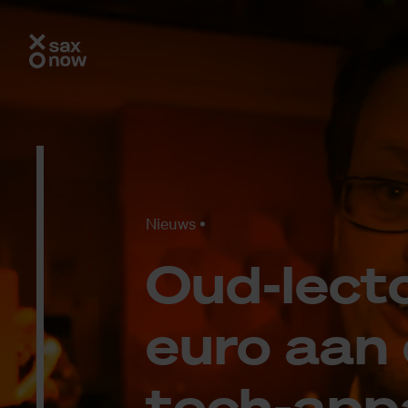
Nieuws
Oud-lec­
euro aan 
tech-ap­p