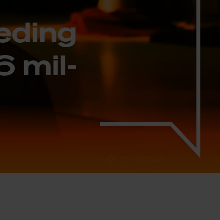
e­ding
6 mil­