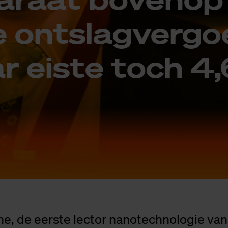
 ont­slag­ver­go
 eis­te toch 4,
he, de eerste lector nanotechnologie van