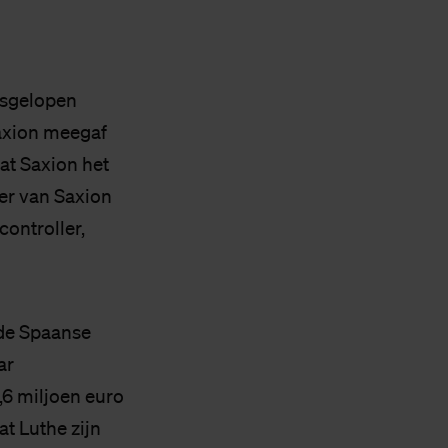
isgelopen
axion meegaf
at Saxion het
er van Saxion
controller,
 de Spaanse
ar
,6 miljoen euro
t Luthe zijn