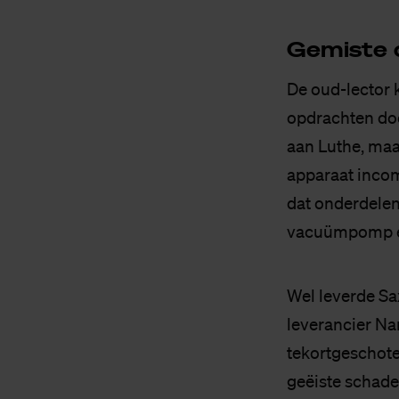
Ge­mis­te 
De oud-lector 
opdrachten do
aan Luthe, maa
apparaat incom
dat onderdelen 
vacuümpomp en
Wel leverde Sa
leverancier Na
tekortgeschote
geëiste schade