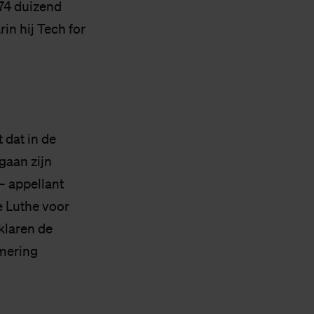
 74 duizend
rin hij Tech for
 dat in de
gaan zijn
– appellant
ie Luthe voor
klaren de
rmering