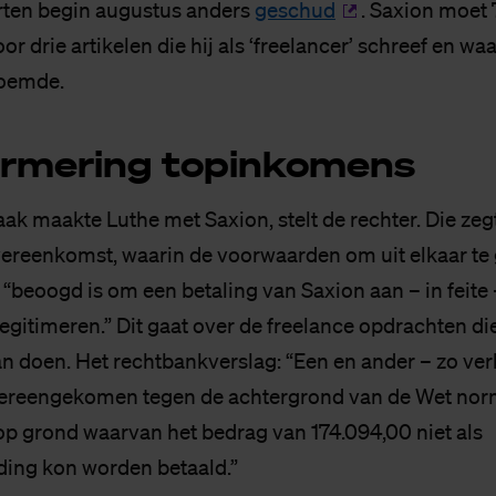
rten begin augustus anders
geschud
. Saxion moet
or drie artikelen die hij als ‘freelancer’ schreef en waa
noemde.
­me­ring top­in­ko­mens
ak maakte Luthe met Saxion, stelt de rechter. Die zegt
vereenkomst, waarin de voorwaarden om uit elkaar te 
“beoogd is om een betaling van Saxion aan – in feite 
 legitimeren.” Dit gaat over de freelance opdrachten d
n doen. Het rechtbankverslag: “Een en ander – zo ver
overeengekomen tegen de achtergrond van de Wet no
p grond waarvan het bedrag van 174.094,00 niet als
ing kon worden betaald.”