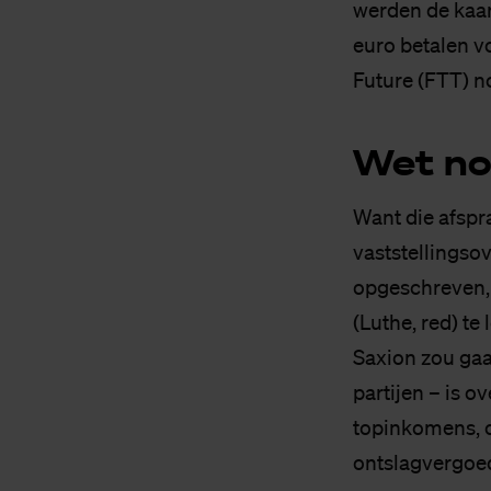
werden de kaa
euro betalen vo
Future (FTT) 
Wet nor
Want die afspra
vaststellingso
opgeschreven, 
(Luthe, red) te
Saxion zou gaa
partijen – is 
topinkomens, o
ontslagvergoed