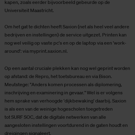
kapen, zoals eerder bijvoorbeeld gebeurde op de
Universiteit Maastricht.
Om het gat te dichten heeft Saxion (net als heel veel andere
bedrijven en instellingen) de service uitgezet. Printen kan
nog wel veilig op vaste pc's en op de laptop via een 'work-
around': via myprint.saxion.nl.
Op een aantal cruciale plekken kan nog wel geprint worden
op afstand: de Repro, het toetsbureau en via Bison.
Meutstege: "Anders komen processen als diplomering,
inschrijving en examinering in gevaar." Wel is er volgens
hem sprake van verhoogde 'dijkbewaking' daarbij. Saxion
is als een van de weinige hogescholen toegetreden
tot SURF SOC, dat de digitale netwerken van alle
aangesloten instellingen voortdurend in de gaten houdt en
dreigingen signaleert.