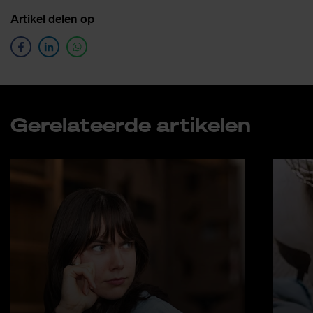
Ar­ti­kel de­len op
Ge­re­la­teer­de ar­ti­ke­len