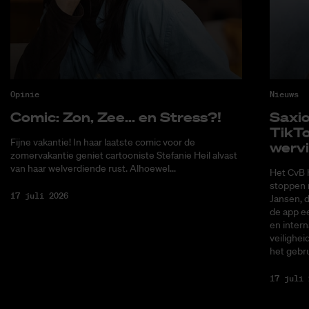
Opinie
Nieuws
Co­mic: Zon, Zee... en Stress?!
Saxi­
Tik­T
Fijne vakantie! In haar laatste comic voor de
wer­v
zomervakantie geniet cartooniste Stefanie Heil alvast
van haar welverdiende rust. Alhoewel...
Het CvB 
stoppen 
17 juli 2026
Jansen, 
de app ee
en intern
veilighei
het gebru
17 juli 