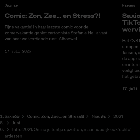
Opinie
Nieuws
Co­mic: Zon, Zee... en Stress?!
Saxi­
Tik­T
Fijne vakantie! In haar laatste comic voor de
wer­v
zomervakantie geniet cartooniste Stefanie Heil alvast
van haar welverdiende rust. Alhoewel...
Het CvB 
stoppen 
17 juli 2026
Jansen, 
de app ee
en intern
veilighei
het gebru
17 juli 
Saxnow
Co­mic: Zon, Zee... en Stress?!
Nieuws
2021
Juni
Intro 2021: Online je tentje opzetten, maar hopelijk ook ‘echte’
artiesten