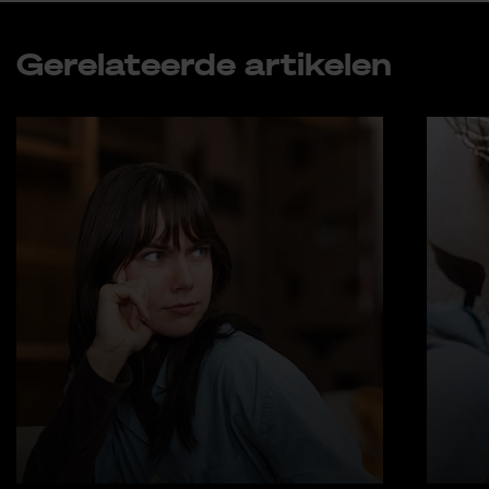
Ge­re­la­teer­de ar­ti­ke­len