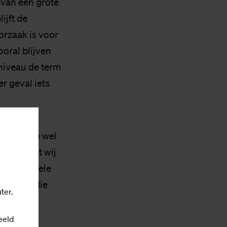
rvan een grote
ijft de
orzaak is voor
oral blijven
niveau de term
er geval iets
u, ik zie wel
k denk dat wij
ding Civiele
g
van die
ter.
eeld