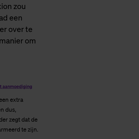
xion zou
had een
er over te
e manier om
t aan­moe­di­ging
een extra
n dus,
der zegt dat de
rmeerd te zijn.