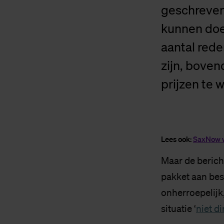
geschreven
kunnen doe
aantal rede
zijn, bove
prijzen te 
Lees ook:
SaxNow wi
Maar de berich
pakket aan bes
onherroepelijk,
situatie ‘
niet d