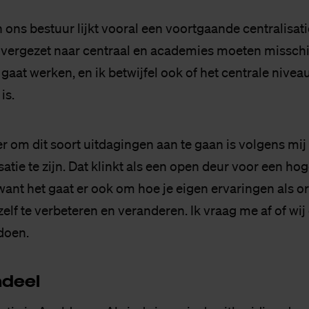
 ons bestuur lijkt vooral een voortgaande centralisati
ergezet naar centraal en academies moeten misschie
t gaat werken, en ik betwijfel ook of het centrale niveau
is.
r om dit soort uitdagingen aan te gaan is volgens mi
atie te zijn. Dat klinkt als een open deur voor een h
, want het gaat er ook om hoe je eigen ervaringen als o
elf te verbeteren en veranderen. Ik vraag me af of wij
doen.
­deel