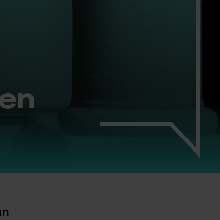
gen
mn