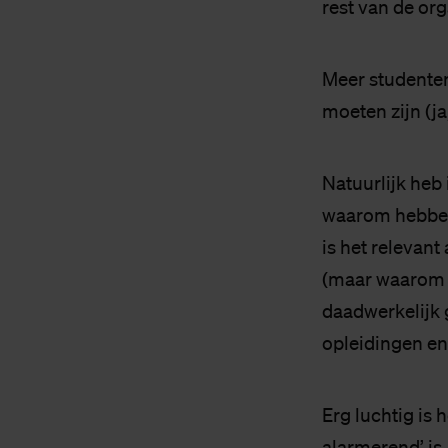
rest van de org
Meer studenten 
moeten zijn (ja
Natuurlijk heb
waarom hebben
is het relevan
(maar waarom z
daadwerkelijk 
opleidingen en
Erg luchtig is h
alarmerend’ is