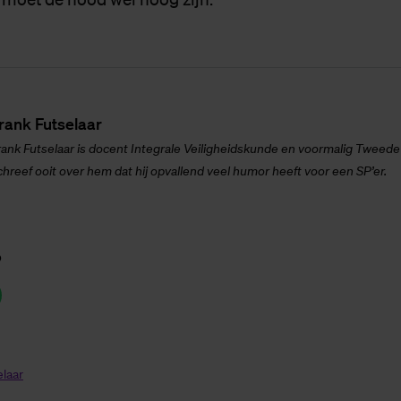
rank Fut­se­laar
rank Futselaar is docent Integrale Veiligheidskunde
en voormalig Tweede 
chreef ooit over hem dat hij opvallend veel humor heeft voor een SP’er.
p
laar