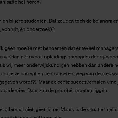
anisatie het horen!
en blijere studenten. Dat zouden toch de belangrijkst
, vooruit, en onderzoek)?
 ik geen moeite met benoemen dat er teveel managers
 we dan net overal opleidingsmanagers doorgevoerd
t als wij meer onderwijskundigen hebben dan andere 
ou je ze dan willen centraliseren, weg van de plek w
gegeven wordt?). Maar de echte succesverhalen vind j
 academies. Daar zou de prioriteit moeten liggen.
et allemaal niet, geef ik toe. Maar als de situatie ‘niet d
, moet de nood wel hoog zijn.