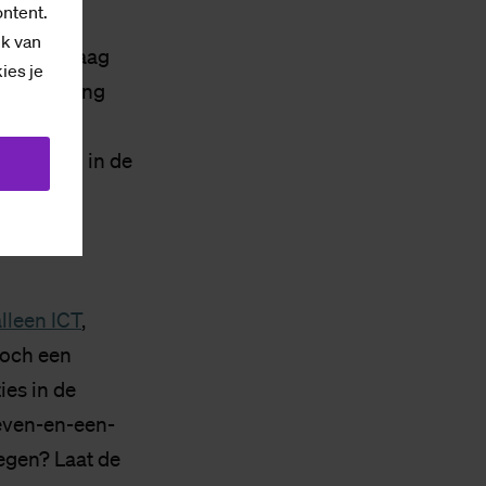
ontent.
beld
ten
ik van
 wil ik graag
kies je
r de werving
 inzetten in de
lleen ICT
,
noch een
ies in de
even-en-een-
egen? Laat de