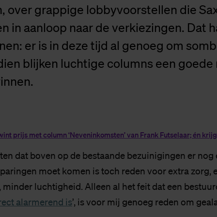
, over grappige lobbyvoorstellen die Sa
n in aanloop naar de verkiezingen. Dat 
nen: er is in deze tijd al genoeg om somb
ndien blijken luchtige columns een goed
winnen.
nt prijs met co­lumn ‘Ne­ven­in­kom­sten’ van Frank Fut­se­laar; én krijg
ten dat boven op de bestaande bezuinigingen er nog 
paringen moet komen is toch reden voor extra zorg, e
 minder luchtigheid. Alleen al het feit dat een bestuur
irect alarmerend is
’, is voor mij genoeg reden om geala