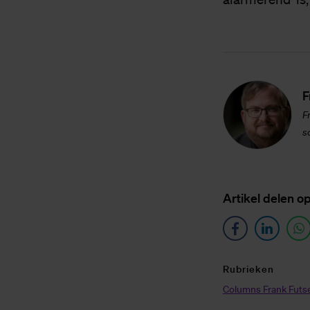
F
F
s
Ar­ti­kel de­len o
Ru­brie­ken
Columns Frank Futse