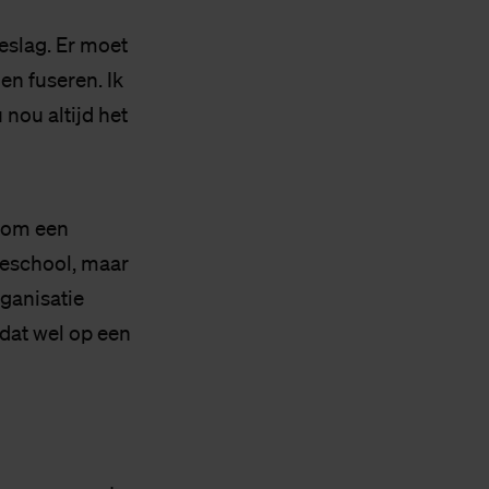
eslag. Er moet
n fuseren. Ik
 nou altijd het
j om een
ogeschool, maar
rganisatie
 dat wel op een