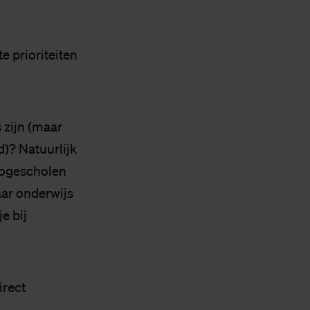
e prioriteiten
 zijn (maar
)? Natuurlijk
hogescholen
aar onderwijs
e bij
irect