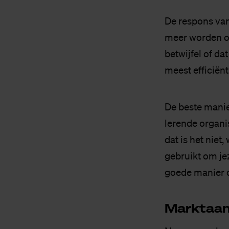
De respons van
meer worden ov
betwijfel of da
meest efficiënt 
De beste manie
lerende organis
dat is het niet
gebruikt om jez
goede manier 
Markt­aan