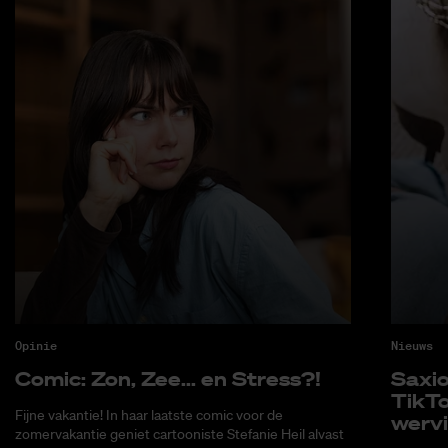
Opinie
Nieuws
Co­mic: Zon, Zee... en Stress?!
Saxi­
Tik­T
Fijne vakantie! In haar laatste comic voor de
wer­v
zomervakantie geniet cartooniste Stefanie Heil alvast