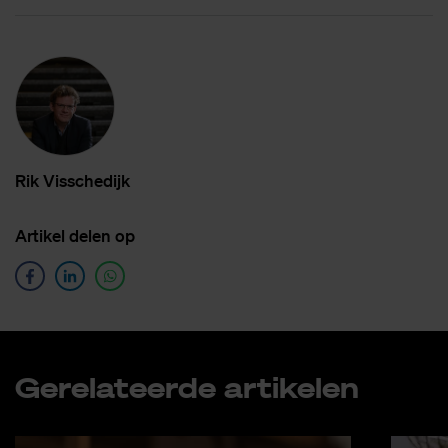
Rik Vis­sche­dijk
Ar­ti­kel de­len op
Ge­re­la­teer­de ar­ti­ke­len