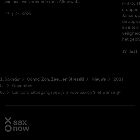
van haar welverdiende rust. Alhoewel...
Het CvB 
stoppen 
17 juli 2026
Jansen, 
de app ee
en intern
veilighei
het gebru
17 juli 
Saxnow
Co­mic: Zon, Zee... en Stress?!
Nieuws
2021
November
Een coronatoegangsbewijs is voor Saxion ‘niet wenselijk’