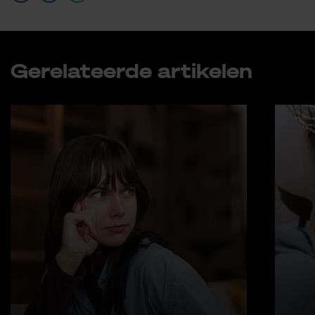
Ge­re­la­teer­de ar­ti­ke­len