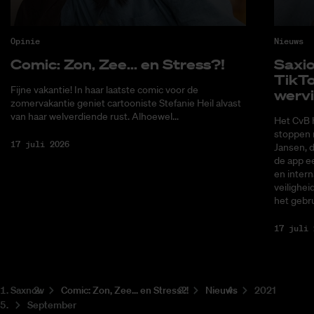
Opinie
Nieuws
Co­mic: Zon, Zee... en Stress?!
Saxi­
Tik­T
Fijne vakantie! In haar laatste comic voor de
wer­v
zomervakantie geniet cartooniste Stefanie Heil alvast
van haar welverdiende rust. Alhoewel...
Het CvB 
stoppen 
17 juli 2026
Jansen, 
de app ee
en intern
veilighei
het gebru
17 juli 
Saxnow
Co­mic: Zon, Zee... en Stress?!
Nieuws
2021
September