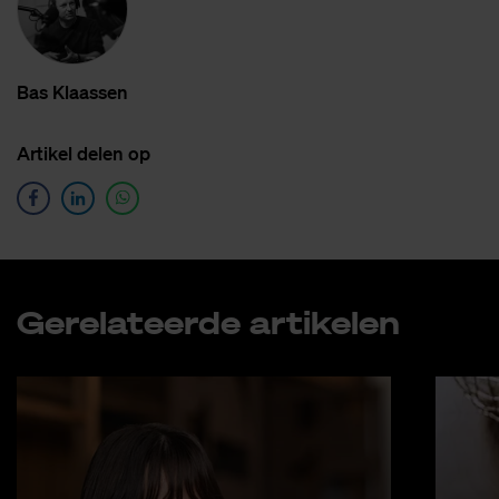
Bas Klaas­sen
Ar­ti­kel de­len op
Ge­re­la­teer­de ar­ti­ke­len