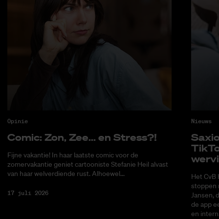
Opinie
Nieuws
Co­mic: Zon, Zee... en Stress?!
Saxi­
Tik­T
Fijne vakantie! In haar laatste comic voor de
wer­v
zomervakantie geniet cartooniste Stefanie Heil alvast
van haar welverdiende rust. Alhoewel...
Het CvB 
stoppen 
17 juli 2026
Jansen, 
de app ee
en intern