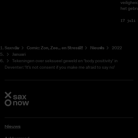
veilighei
het gebru
17 juli 
Saxnow
Co­mic: Zon, Zee... en Stress?!
Nieuws
2022
Januari
Tekeningen over seksueel geweld en ‘body positivity’ in
Deventer: ‘It’s not consent if you make me afraid to say no’
Nieuws