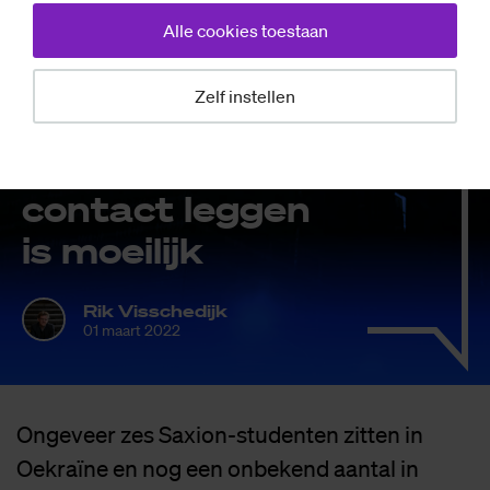
Alle cookies toestaan
Nieuws
Zelf instellen
Zo’n zes stu­den­
ten in Oek­ra­ï­ne,
con­tact leg­gen
is moei­lijk
Rik Visschedijk
01 maart 2022
Ongeveer zes Saxion-studenten zitten in
Oekraïne en nog een onbekend aantal in