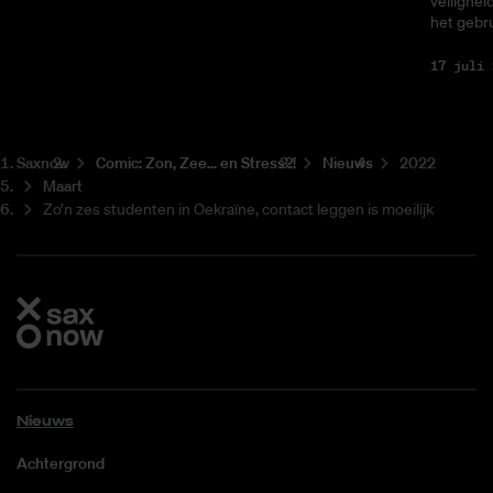
veilighei
het gebru
17 juli 
Saxnow
Co­mic: Zon, Zee... en Stress?!
Nieuws
2022
Maart
Zo’n zes studenten in Oekraïne, contact leggen is moeilijk
Nieuws
Achtergrond