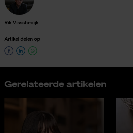
Rik Vis­sche­dijk
Ar­ti­kel de­len op
Ge­re­la­teer­de ar­ti­ke­len