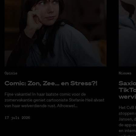
Opinie
Nieuws
Co­mic: Zon, Zee... en Stress?!
Saxi­
Tik­T
Fijne vakantie! In haar laatste comic voor de
wer­v
zomervakantie geniet cartooniste Stefanie Heil alvast
van haar welverdiende rust. Alhoewel...
Het CvB 
stoppen 
17 juli 2026
Jansen, 
de app ee
en intern