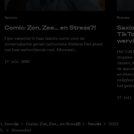
Opinie
Nieuws
Co­mic: Zon, Zee... en Stress?!
Saxi­
Tik­T
Fijne vakantie! In haar laatste comic voor de
wer­v
zomervakantie geniet cartooniste Stefanie Heil alvast
van haar welverdiende rust. Alhoewel...
Het CvB 
stoppen 
17 juli 2026
Jansen, 
de app ee
en intern
veilighei
het gebru
17 juli 
Saxnow
Co­mic: Zon, Zee... en Stress?!
Nieuws
2022
November