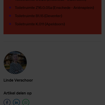
Toiletruimte Z16.0.05a (Enschede - Ariënsplein)
Toiletruimte B1.15 (Deventer)
Toiletruimte K.011 (Apeldoorn)
Lin­de Ver­schoor
Ar­ti­kel de­len op