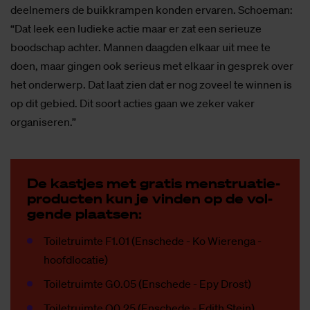
deelnemers de buikkrampen konden ervaren. Schoeman:
“Dat leek een ludieke actie maar er zat een serieuze
boodschap achter. Mannen daagden elkaar uit mee te
doen, maar gingen ook serieus met elkaar in gesprek over
het onderwerp. Dat laat zien dat er nog zoveel te winnen is
op dit gebied. Dit soort acties gaan we zeker vaker
organiseren.”
De kast­jes met gra­tis men­stru­a­tie­
pro­duc­ten kun je vin­den op de vol­
gen­de plaat­sen:
Toiletruimte F1.01 (Enschede - Ko Wierenga -
hoofdlocatie)
Toiletruimte G0.05 (Enschede - Epy Drost)
Toiletruimte O0.25 (Enschede - Edith Stein)