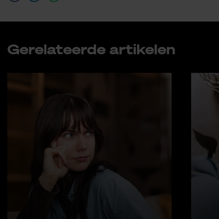
Ge­re­la­teer­de ar­ti­ke­len