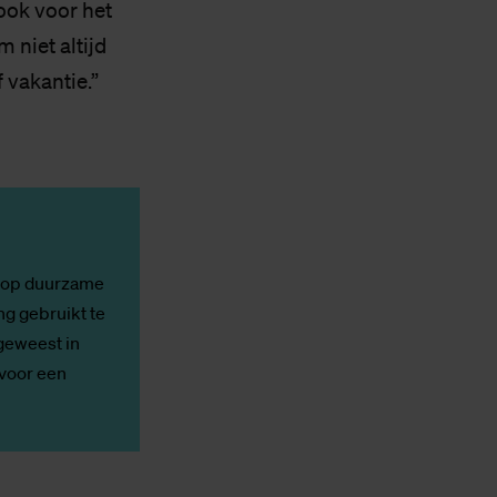
ook voor het
 niet altijd
f vakantie.”
t op duurzame
ng gebruikt te
 geweest in
 voor een