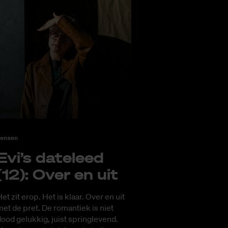
ensen
Evi’s da­te­leed
(12): Over en uit
et zit erop. Het is klaar. Over en uit
et de pret. De romantiek is niet
ood gelukkig, juist springlevend.