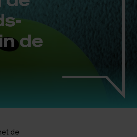
ds-
in de
met de