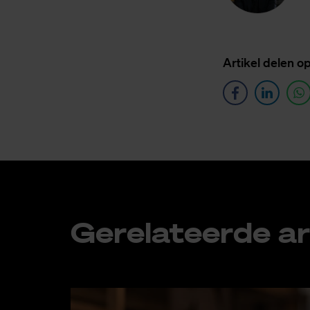
Ar­ti­kel de­len o
Ge­re­la­teer­de ar­