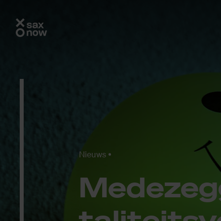
Nieuws
Me­de­zeg
ta­li­teits­