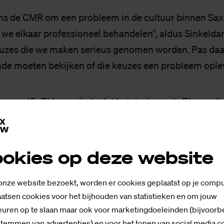
ns de CMR om een probleem in de cultuur binnen Saxi
 we elkaar professioneel behandelen”, aldus Sinkelda
uzes die we maken serieus genomen worden. Pas daa
nde moeten bekijken of die keuzes een probleem ople
nsma (CvB) bevestigde dat het doel van de DI-uren ‘hee
 zetten naar eigen inzicht, zeker ook in deze tijd waari
heen zitten.” Dat is anders met het aanvragen van ver
erbij. Meinsma zegde toe dat Saxion extra en helder z
okies op deze website
n en de bedoeling daarvan.
 onze website bezoekt, worden er cookies geplaatst op je compu
atsen cookies voor het bijhouden van statistieken en om jouw
 nog terug op de mentaliteitsverandering, die vol
uren op te slaan maar ook voor marketingdoeleinden (bijvoorb
aakte dat concreet met een eigen ervaring. Hij wilde i
stemmen van advertenties) en voor het tonen van social media c