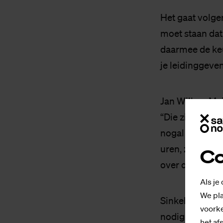
Het gaat volge
moet staan dat
daarmee de ke
je leidinggeve
Jan Willem Mei
“Die zijn in te
nogal eens door
uren, zei hij 
Co
over de DI-ure
Als je
We pla
Sinkeldam kwam
voorke
nodig is. Hij m
het af