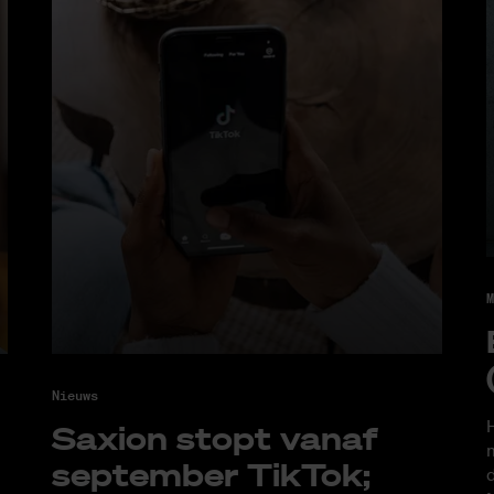
M
Nieuws
H
Saxi­on stopt van­af
m
sep­tem­ber Tik­Tok;
d