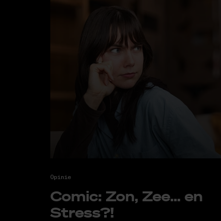
Opinie
Co­mic: Zon, Zee... en
Stress?!