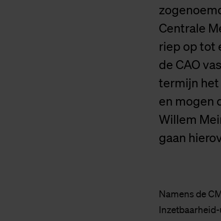
zogenoemde
Centrale M
riep op tot
de CAO vas
termijn het
en mogen d
Willem Mei
gaan hiero
Namens de CMR
Inzetbaarheid