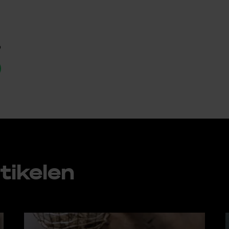
p
ti­ke­len