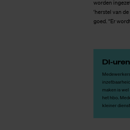
worden ingezet
‘herstel van de
goed. “Er wordt
DI-ure
Medewerkers 
inzetbaarheid
maken is wel 
het hbo. Mede
kleiner dienst