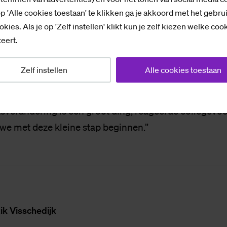
n, en stelde voor om zelf de reis en het verblijf te bet
p 'Alle cookies toestaan' te klikken ga je akkoord met het gebru
eeg is hij naar België gegaan. Bij terugkomst kreeg hij
okies. Als je op 'Zelf instellen' klikt kun je zelf kiezen welke coo
eert.
dat zijn verzoek was afgewezen. Hoewel anekdotisch, b
er meer van dit soort voorbeelden zijn op Saxion. “D
Zelf instellen
Alle cookies toestaan
randering er komen.”
tsverandering is een groot ding, reageerde collegevoo
 we met deze kleine stap beginnen.”
ik Vis­sche­dijk