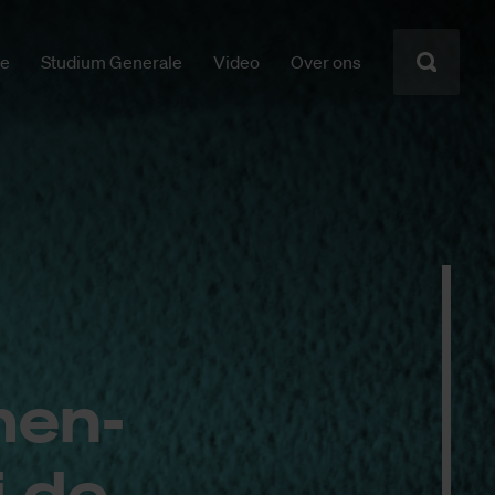
ie
Studium Generale
Video
Over ons
men­
ij de