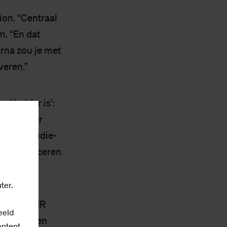
on. “Centraal
m. “En dat
rna zou je met
veren.”
l helder is’:
n mensen er
lof of studie-
al communiceren
ter.
gens de CMR
eeld
n België een
ontent.