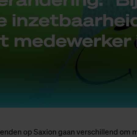
 in­zet­baar­hei
 me­de­wer­ker 
enden op Saxion gaan verschillend om 