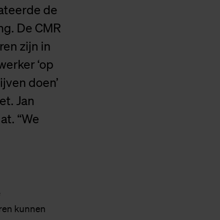
ateerde de
ing. De CMR
en zijn in
erker ‘op
ijven doen’
et. Jan
at. “We
e
 uren kunnen