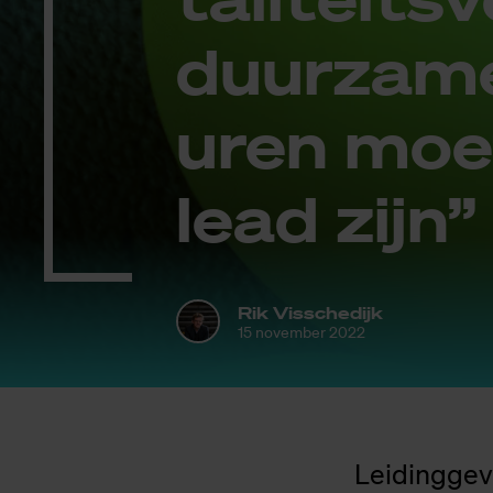
duur­za­me
uren moet
lead zijn”
Rik Visschedijk
15 november 2022
Leidinggev