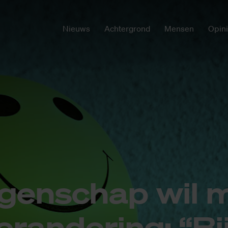
Nieuws
Achtergrond
Mensen
Opin
­gen­schap wil 
ver­an­de­ring: “B