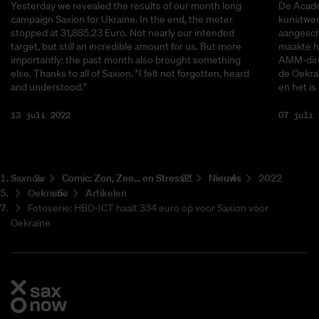
Yesterday we revealed the results of our month long
De Acade
campaign Saxion for Ukraine. In the end, the meter
kunstwerk
stopped at 31,885.23 Euro. Not nearly our intended
aangescha
target, but still an incredible amount for us. But more
maakte he
importantly: the past month also brought something
AMM-dire
else. Thanks to all of Saxion. "I felt not forgotten, heard
de Oekra
and understood."
en het is
13 juli 2022
07 juli 
Saxnow
Co­mic: Zon, Zee... en Stress?!
Nieuws
2022
Oekraïne
Artikelen
Fotoserie: HBO-ICT haalt 334 euro op voor Saxion voor
Oekraïne