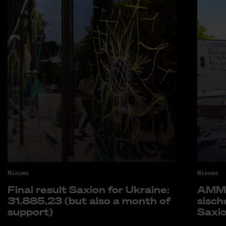
Nieuws
Nieuws
Fi­nal re­sult Saxi­on for Uk­rai­ne:
AMM k
31.885,23 (but also a month of
si­sc
sup­port)
Saxi­o