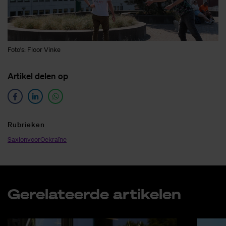
Foto's: Floor Vinke
Ar­ti­kel de­len op
Ru­brie­ken
SaxionvoorOekraïne
Ge­re­la­teer­de ar­ti­ke­len