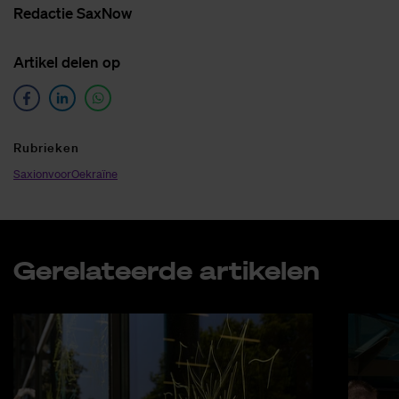
Re­dac­tie SaxNow
Ar­ti­kel de­len op
Ru­brie­ken
SaxionvoorOekraïne
Ge­re­la­teer­de ar­ti­ke­len