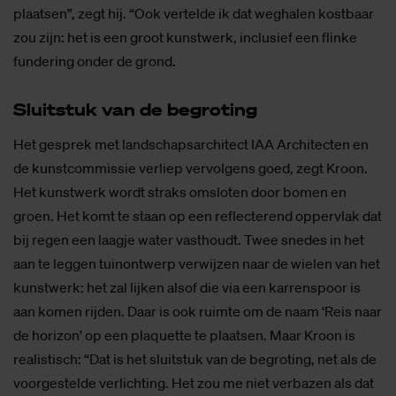
plaatsen”, zegt hij. “Ook vertelde ik dat weghalen kostbaar
zou zijn: het is een groot kunstwerk, inclusief een flinke
fundering onder de grond.
Sluit­stuk van de be­gro­ting
Het gesprek met landschapsarchitect IAA Architecten en
de kunstcommissie verliep vervolgens goed, zegt Kroon.
Het kunstwerk wordt straks omsloten door bomen en
groen. Het komt te staan op een reflecterend oppervlak dat
bij regen een laagje water vasthoudt. Twee snedes in het
aan te leggen tuinontwerp verwijzen naar de wielen van het
kunstwerk: het zal lijken alsof die via een karrenspoor is
aan komen rijden. Daar is ook ruimte om de naam ‘Reis naar
de horizon’ op een plaquette te plaatsen. Maar Kroon is
realistisch: “Dat is het sluitstuk van de begroting, net als de
voorgestelde verlichting. Het zou me niet verbazen als dat