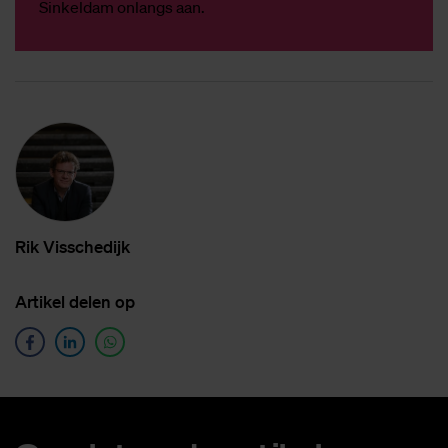
Sinkeldam onlangs aan.
Rik Vis­sche­dijk
Ar­ti­kel de­len op