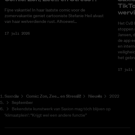
Tik­T
Fijne vakantie! In haar laatste comic voor de
wer­v
zomervakantie geniet cartooniste Stefanie Heil alvast
van haar welverdiende rust. Alhoewel...
Het CvB 
stoppen 
17 juli 2026
Jansen, 
de app ee
en intern
veilighei
het gebru
17 juli 
Saxnow
Co­mic: Zon, Zee... en Stress?!
Nieuws
2022
September
Bekendste kunstwerk van Saxion mag tóch blijven op
‘klimaatplein’: “Krijgt wel een andere functie”