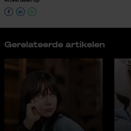
Ge­re­la­teer­de ar­ti­ke­len