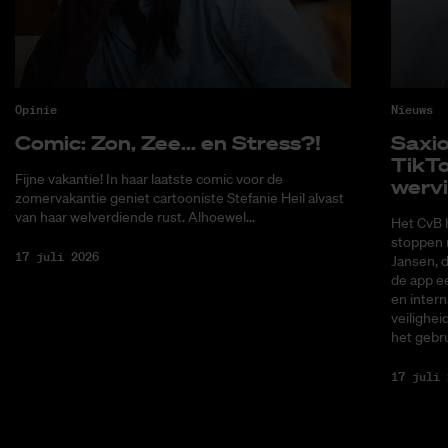
Opinie
Nieuws
Co­mic: Zon, Zee... en Stress?!
Saxi­
Tik­T
Fijne vakantie! In haar laatste comic voor de
wer­v
zomervakantie geniet cartooniste Stefanie Heil alvast
van haar welverdiende rust. Alhoewel...
Het CvB 
stoppen 
17 juli 2026
Jansen, 
de app ee
en intern
veilighei
het gebru
17 juli 