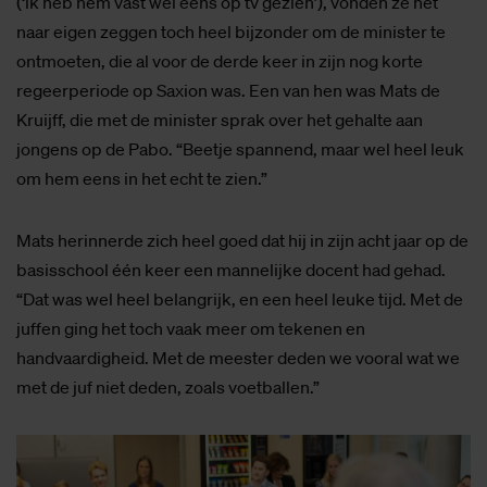
(‘ik heb hem vast wel eens op tv gezien’), vonden ze het
naar eigen zeggen toch heel bijzonder om de minister te
ontmoeten, die al voor de derde keer in zijn nog korte
regeerperiode op Saxion was. Een van hen was Mats de
Kruijff, die met de minister sprak over het gehalte aan
jongens op de Pabo. “Beetje spannend, maar wel heel leuk
om hem eens in het echt te zien.”
Mats herinnerde zich heel goed dat hij in zijn acht jaar op de
basisschool één keer een mannelijke docent had gehad.
“Dat was wel heel belangrijk, en een heel leuke tijd. Met de
juffen ging het toch vaak meer om tekenen en
handvaardigheid. Met de meester deden we vooral wat we
met de juf niet deden, zoals voetballen.”