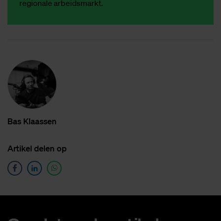
regionale arbeidsmarkt.
Bas Klaas­sen
Ar­ti­kel de­len op