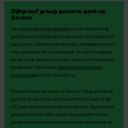
Dijk­graaf graag ge­zie­ne gast op
Saxi­on
Op
zijn eerste echte werkdag
na zijn benoeming
ging Robbert Dijkgraaf al in gesprek met studenten
van Saxion. Online welteverstaan, vanwege het toen
nog rondwarende coronaspook. In maart vorig jaar
sprak hij op Saxion live onder meer met Oekraïense
studenten. Dat leverde
student Anas toen een
meeloopdag
met de minister op.
Nu was hij dus opnieuw op Saxion. Dijkgraaf was te
gast bij de opening van het academisch jaar op de
UT, maar sloeg daarbij Saxion niet over. Behalve het
gesprek met de Pabo-studenten, praatte hij met
studenten en medewerkers over de routes naar de