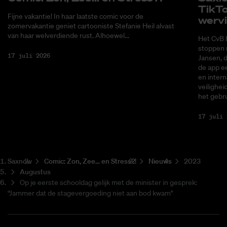
Tik­T
Fijne vakantie! In haar laatste comic voor de
wer­v
zomervakantie geniet cartooniste Stefanie Heil alvast
van haar welverdiende rust. Alhoewel...
Het CvB 
stoppen 
17 juli 2026
Jansen, 
de app ee
en intern
veilighei
het gebru
17 juli 
Saxnow
Co­mic: Zon, Zee... en Stress?!
Nieuws
2023
Augustus
Op je eerste schooldag gelijk met de minister in gesprek:
“Jammer dat de stagevergoeding niet aan bod kwam"