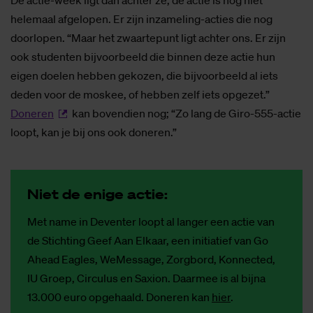
De actie-week ligt dan achter ze, de actie is nog niet
helemaal afgelopen. Er zijn inzameling-acties die nog
doorlopen. “Maar het zwaartepunt ligt achter ons. Er zijn
ook studenten bijvoorbeeld die binnen deze actie hun
eigen doelen hebben gekozen, die bijvoorbeeld al iets
deden voor de moskee, of hebben zelf iets opgezet.”
Doneren
kan bovendien nog; “Zo lang de Giro-555-actie
loopt, kan je bij ons ook doneren.”
Niet de eni­ge ac­tie:
Met name in Deventer loopt al langer een actie van
de Stichting Geef Aan Elkaar, een initiatief van Go
Ahead Eagles, WeMessage, Zorgbord, Konnected,
IU Groep, Circulus en Saxion. Daarmee is al bijna
13.000 euro opgehaald. Doneren kan
hier
.