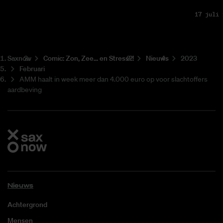
17 juli 
Saxnow
Co­mic: Zon, Zee... en Stress?!
Nieuws
2023
Februari
AMM haalt in week meer dan 4.000 euro op voor slachtoffers
aardbeving
Nieuws
Achtergrond
Mensen