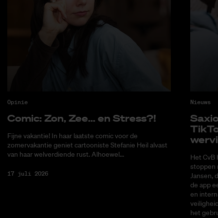
Opinie
Nieuws
Co­mic: Zon, Zee... en Stress?!
Saxi­
Tik­T
Fijne vakantie! In haar laatste comic voor de
wer­v
zomervakantie geniet cartooniste Stefanie Heil alvast
van haar welverdiende rust. Alhoewel...
Het CvB 
stoppen 
17 juli 2026
Jansen, 
de app ee
en intern
veilighei
het gebru