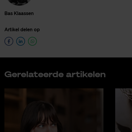
Bas Klaas­sen
Ar­ti­kel de­len op
Ge­re­la­teer­de ar­ti­ke­len