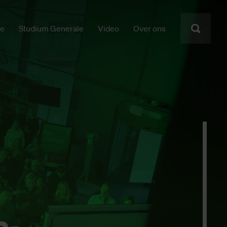
ie
Studium Generale
Video
Over ons
n­