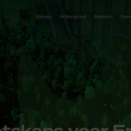
Nieuws
Achtergrond
Mensen
Opin
ets­kans voor E