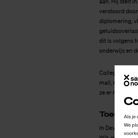
aan. Hij stelt 
verstoord door
diplomering, v
geluidsoverlast
dit is volgens 
onderwijs en d
Collegevoorzit
mail, met cc a
ze er niet van 
Co
Toe­ge­pas­
Als je
We pla
In Deventer was
voorke
Wit, manager b