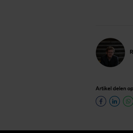
R
Ar­ti­kel de­len o