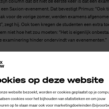
in zijn column dat dit niet de eerste keer is dat een ex
 een Saxion-evenement. Dat bevestigt Primus: “Ook t
lak voor de vorige zomer, werden examens afgenome
”, zegt hij. Ook toen kregen de studenten een extra t
hem niet hoe het zou moeten: “Het is eigenlijk onbest
e examinering hinder ondervindt van evenementen.”
ter Anka Mulder heeft contact opgenomen met Futselaa
an SaxNow, noemt ze de geluidsoverlast heel vervelend
op de hoogte was, en dat ze ermee aan de slag gaat.
okies op deze website
te Psy­cho­lo­gie
 onze website bezoekt, worden er cookies geplaatst op je compu
atsen cookies voor het bijhouden van statistieken en om jouw
 er ook flink wat geluid tijdens de nieuwjaarsbijeenk
uren op te slaan maar ook voor marketingdoeleinden (bijvoorb
ij Onderwijsplanning en Toetsing, laat weten dat tijd