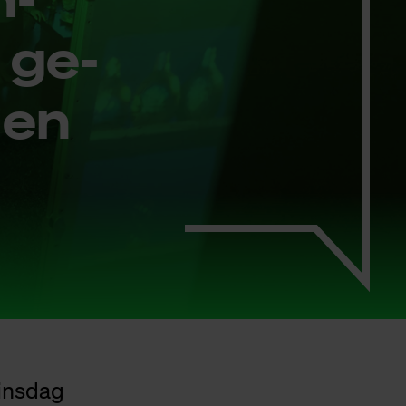
 ge­
den
dinsdag