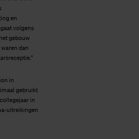
s
ting en
 gaat volgens
n het gebouw
r waren dan
arsreceptie.”
ion in
imaal gebruikt
collegejaar in
ma-uitreikingen