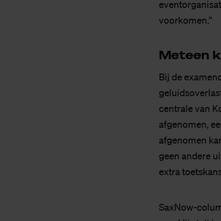
eventorganisat
voorkomen.”
Met­een k
Bij de examen
geluidsoverlas
centrale van K
afgenomen, een
afgenomen kan 
geen andere ui
extra toetskan
SaxNow-column