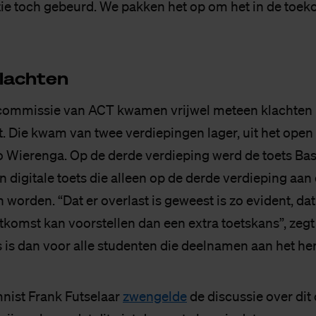
ie toch gebeurd. We pakken het op om het in de toek
lach­ten
commissie van ACT kwamen vrijwel meteen klachten 
t. Die kwam van twee verdiepingen lager, uit het open
o Wierenga. Op de derde verdieping werd de toets Basi
 digitale toets die alleen op de derde verdieping aan
worden. “Dat er overlast is geweest is zo evident, dat
tkomst kan voorstellen dan een extra toetskans”, zegt
s is dan voor alle studenten die deelnamen aan het h
ist Frank Futselaar
zwengelde
de discussie over di