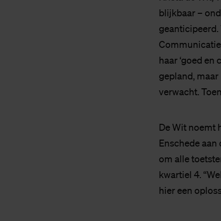
blijkbaar – on
geanticipeerd.
Communicatie i
haar ‘goed en 
gepland, maar 
verwacht. Toen 
De Wit noemt he
Enschede aan d
om alle toetste
kwartiel 4. “We
hier een oploss