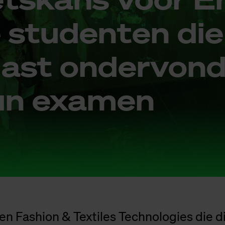
 stu­den­ten die
­last on­der­von­
hun exa­men
en Fashion & Textiles Technologies die 