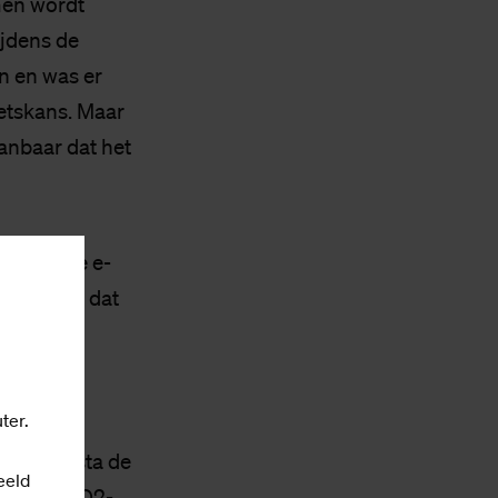
amen wordt
ijdens de
n en was er
oetskans. Maar
aanbaar dat het
r. In die e-
, zegt ze dat
ter.
omst. Krista de
eeld
ens de PRO2-