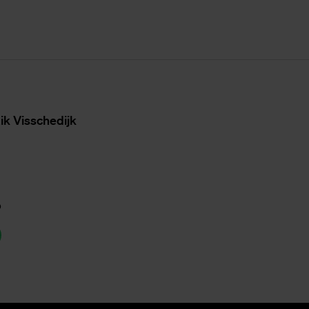
ik Vis­sche­dijk
p