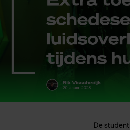
sche­de­se
luids­over
tij­dens 
Rik Visschedijk
20 januari 2023
De student