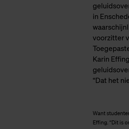
geluidsove
in Enschede
waarschijnl
voorzitter
Toegepaste 
Karin Effin
geluidsove
“Dat het ni
Want studenten
Effing. “Dit i