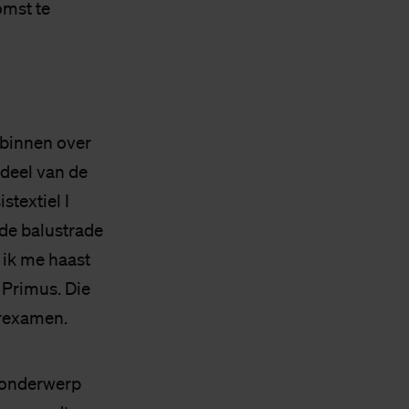
omst te
binnen over
 deel van de
stextiel I
 de balustrade
 ik me haast
 Primus. Die
erexamen.
t onderwerp