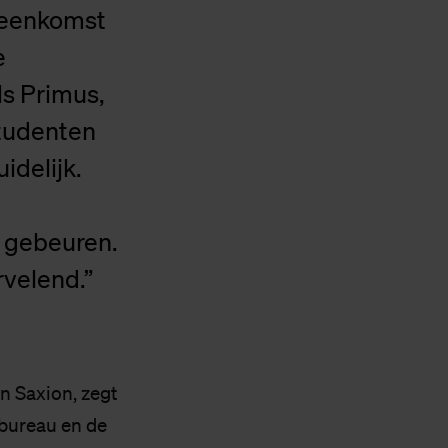
jeenkomst
e
ls Primus,
studenten
idelijk.
n gebeuren.
rvelend.”
n Saxion, zegt
sbureau en de