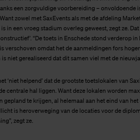
danks een zorgvuldige voorbereiding – onvoldoende i
 Want zowel met SaxEvents als met de afdeling Marke
s in een vroeg stadium overleg geweest, zegt ze. Dat
constructief’. “De toets in Enschede stond verderop i
is verschoven omdat het de aanmeldingen fors hoge
is niet gerealiseerd dat dit samen viel met de nieuwja
t ‘niet helpend’ dat de grootste toetslokalen van Sax
e centrale hal liggen. Want deze lokalen worden max
n gepland te krijgen, al helemaal aan het eind van het 
llicht is heroverweging van de locaties voor de diplo
ing”, zegt ze.