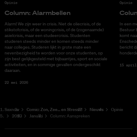
Opinie
Opinie
Co­lumn: Alarm­bel­len
Co­lu
Alarm! We zijn weer in crisis. Niet de oliecrisis, of de
In een me
stikstofcrisis, of de woningcrisis, of de (zogenaamde)
Bestuur 
asielcrisis, maar een studeercrisis. Studenten
komt naa
studeren steeds minder en komen steeds minder
Enschede
naar colleges. Studeren lijkt in grote mate een
bericht d
nevenbezigheid te worden voor onze studenten, op
honderde
zijn best gelijkgesteld met bijbaantjes, sport en sociale
activiteiten, en in sommige gevallen ondergeschikt
15 april
daaraan.
22 mei 2026
Saxnow
Co­mic: Zon, Zee... en Stress?!
Nieuws
Opinie
2023
Januari
Column: Aanspreken