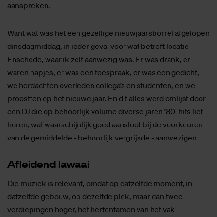
aanspreken.
Want wat was het een gezellige nieuwjaarsborrel afgelopen
dinsdagmiddag, in ieder geval voor wat betreft locatie
Enschede, waar ik zelf aanwezig was. Er was drank, er
waren hapjes, er was een toespraak, er was een gedicht,
we herdachten overleden collega’s en studenten, en we
proostten op het nieuwe jaar. En dit alles werd omlijst door
een DJ die op behoorlijk volume diverse jaren ’80-hits liet
horen, wat waarschijnlijk goed aansloot bij de voorkeuren
van de gemiddelde - behoorlijk vergrijsde - aanwezigen.
Af­lei­dend la­waai
Die muziek is relevant, omdat op datzelfde moment, in
datzelfde gebouw, op dezelfde plek, maar dan twee
verdiepingen hoger, het hertentamen van het vak