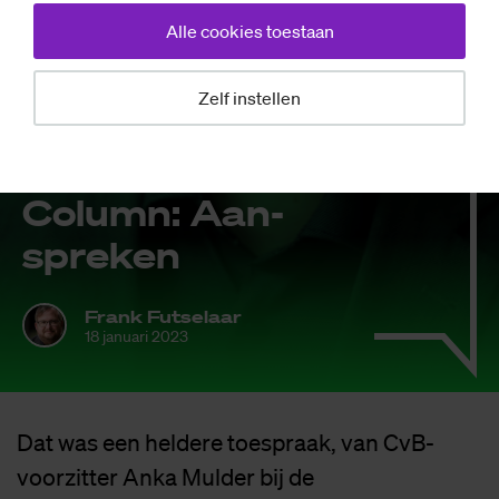
Alle cookies toestaan
Zelf instellen
Opinie
Co­lumn: Aan­
spre­ken
Frank Futselaar
18 januari 2023
Dat was een heldere toespraak, van CvB-
voorzitter Anka Mulder bij de