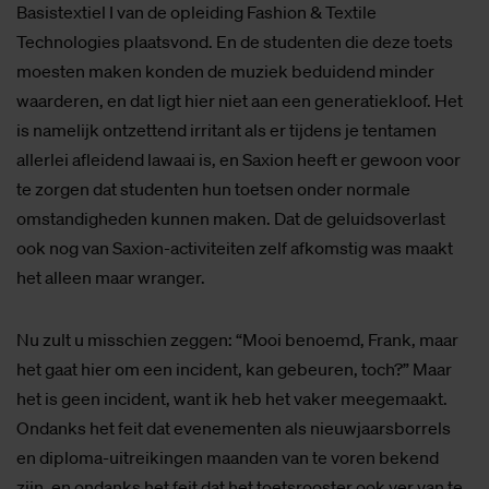
Basistextiel I van de opleiding Fashion & Textile
Technologies plaatsvond. En de studenten die deze toets
moesten maken konden de muziek beduidend minder
waarderen, en dat ligt hier niet aan een generatiekloof. Het
is namelijk ontzettend irritant als er tijdens je tentamen
allerlei afleidend lawaai is, en Saxion heeft er gewoon voor
te zorgen dat studenten hun toetsen onder normale
omstandigheden kunnen maken. Dat de geluidsoverlast
ook nog van Saxion-activiteiten zelf afkomstig was maakt
het alleen maar wranger.
Nu zult u misschien zeggen: “Mooi benoemd, Frank, maar
het gaat hier om een incident, kan gebeuren, toch?” Maar
het is geen incident, want ik heb het vaker meegemaakt.
Ondanks het feit dat evenementen als nieuwjaarsborrels
en diploma-uitreikingen maanden van te voren bekend
zijn, en ondanks het feit dat het toetsrooster ook ver van te