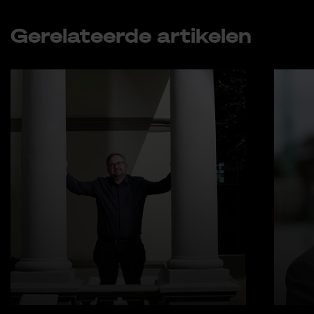
Ge­re­la­teer­de ar­ti­ke­len