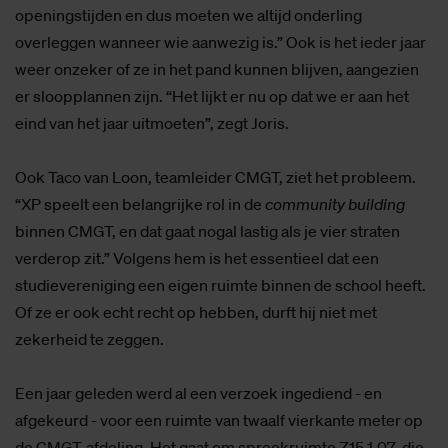
openingstijden en dus moeten we altijd onderling
overleggen wanneer wie aanwezig is.” Ook is het ieder jaar
weer onzeker of ze in het pand kunnen blijven, aangezien
er sloopplannen zijn. “Het lijkt er nu op dat we er aan het
eind van het jaar uitmoeten”, zegt Joris.
Ook Taco van Loon, teamleider CMGT, ziet het probleem.
“XP speelt een belangrijke rol in de
community building
binnen CMGT, en dat gaat nogal lastig als je vier straten
verderop zit.” Volgens hem is het essentieel dat een
studievereniging een eigen ruimte binnen de school heeft.
Of ze er ook echt recht op hebben, durft hij niet met
zekerheid te zeggen.
Een jaar geleden werd al een verzoek ingediend - en
afgekeurd - voor een ruimte van twaalf vierkante meter op
de CMGT-afdeling. Het gaat om spreekruimte Z15.1.07, die