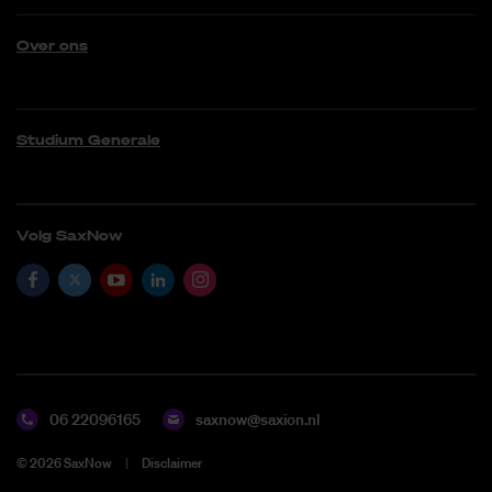
Over ons
Studium Generale
Volg SaxNow
06 22096165
saxnow@saxion.nl
©
2026
SaxNow
Disclaimer