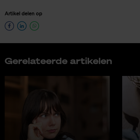
Ar­ti­kel de­len op
Ge­re­la­teer­de ar­ti­ke­len