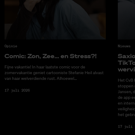
Opinie
Nieuws
Co­mic: Zon, Zee... en Stress?!
Saxi­
Tik­T
Fijne vakantie! In haar laatste comic voor de
wer­v
zomervakantie geniet cartooniste Stefanie Heil alvast
van haar welverdiende rust. Alhoewel...
Het CvB 
stoppen 
17 juli 2026
Jansen, 
de app ee
en intern
veilighei
het gebru
17 juli 