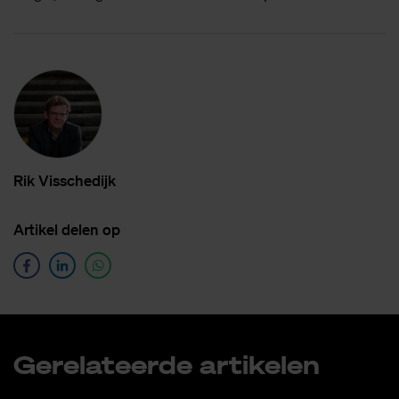
Rik Vis­sche­dijk
Ar­ti­kel de­len op
Ge­re­la­teer­de ar­ti­ke­len