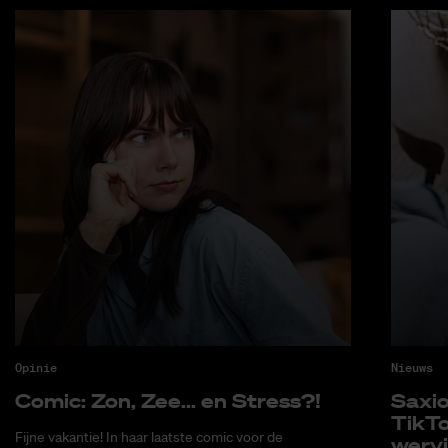
Opinie
Nieuws
Co­mic: Zon, Zee... en Stress?!
Saxi­
Tik­T
Fijne vakantie! In haar laatste comic voor de
wer­v