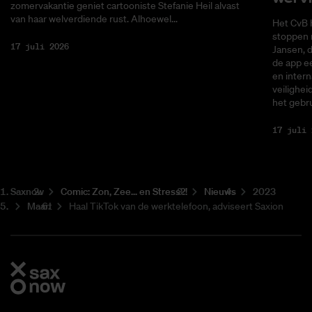
zomervakantie geniet cartooniste Stefanie Heil alvast
van haar welverdiende rust. Alhoewel...
Het CvB 
stoppen 
17 juli 2026
Jansen, 
de app ee
en intern
veilighei
het gebru
17 juli 
Saxnow
Co­mic: Zon, Zee... en Stress?!
Nieuws
2023
Maart
Haal TikTok van de werktelefoon, adviseert Saxion