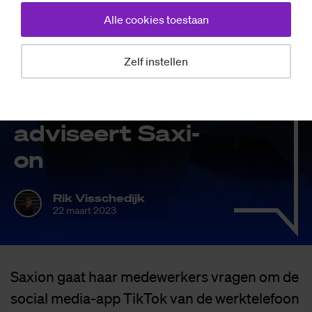
Alle cookies toestaan
Nieuws
Zelf instellen
Haal Tik­Tok van
de werk­te­le­foon,
ad­vi­seert Saxi­
on
Rik Visschedijk
22 maart 2023
Saxion gaat haar medewerkers vragen om de
social media-app TikTok van de werktelefoon