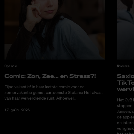
Opinie
Nieuws
Co­mic: Zon, Zee... en Stress?!
Saxi­
Tik­T
Fijne vakantie! In haar laatste comic voor de
wer­v
zomervakantie geniet cartooniste Stefanie Heil alvast
van haar welverdiende rust. Alhoewel...
Het CvB 
stoppen 
17 juli 2026
Jansen, 
de app ee
en intern
veilighei