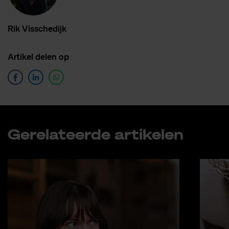
Rik Vis­sche­dijk
Ar­ti­kel de­len op
Ge­re­la­teer­de ar­ti­ke­len