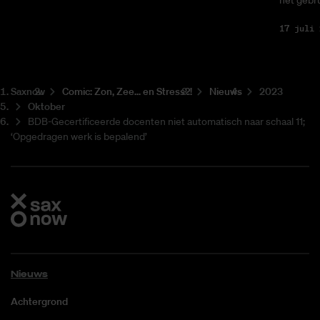
het gebru
17 juli 
Saxnow
Co­mic: Zon, Zee... en Stress?!
Nieuws
2023
Oktober
BDB-Gecertificeerde docenten niet automatisch naar schaal 11;
‘Opgedragen werk is bepalend’
Nieuws
Achtergrond