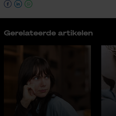
Ge­re­la­teer­de ar­ti­ke­len