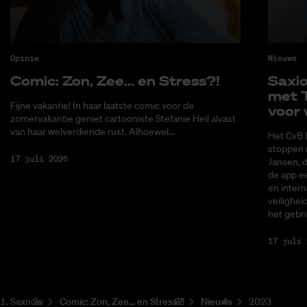
Opinie
Nieuws
Co­mic: Zon, Zee... en Stress?!
Saxi­
met T
Fijne vakantie! In haar laatste comic voor de
voor 
zomervakantie geniet cartooniste Stefanie Heil alvast
van haar welverdiende rust. Alhoewel...
Het CvB 
stoppen 
17 juli 2026
Jansen, 
de app ee
en intern
veilighei
het gebru
17 juli 
Saxnow
Co­mic: Zon, Zee... en Stress?!
Nieuws
2023