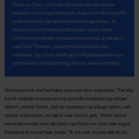
Ymke en Floor centraal. Afzonderlijk van elkaar
maakten ze een portretserie, maar voor de expositie
is een selectie van allebei hun werk gekozen. In
Ymkes serie ‘Defined by Shadows’ staan zwart-
witfoto’s met sterke schaduwen centraal. In de serie
van Floor ‘Floreer’, draait het om emoties die
zichtbaar zijn. Floor heeft gebruik gemaakt van een
combinatie van kleurfotografie en zwart-witfoto’s.
Hij kwam ook met het idee voor een duo-expositie. “De stijl
komt redelijk overeen en hij vond de modellen op elkaar
lijken”, vertelt Ymke. Dat de modellen op elkaar lijken, valt
niet te ontkennen, en dat is ook niet zo gek. Ymke stond
namelijk model voor de foto’s van Floor en voor haar eigen
fotoserie koos ze haar zusje. “Ik zie ook nu pas dat wij zo