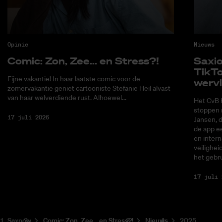
Opinie
Nieuws
Co­mic: Zon, Zee... en Stress?!
Saxi­
Tik­T
Fijne vakantie! In haar laatste comic voor de
wer­v
zomervakantie geniet cartooniste Stefanie Heil alvast
van haar welverdiende rust. Alhoewel...
Het CvB 
stoppen 
17 juli 2026
Jansen, 
de app ee
en intern
veilighei
het gebru
17 juli 
Saxnow
Co­mic: Zon, Zee... en Stress?!
Nieuws
2025