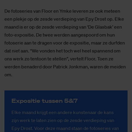
De fotoseries van Floor en Ymke leveren ze ook meteen
een plekje op de zesde verdieping van Epy Drost op. Elke
maand is er op de zesde verdieping van ‘De Glasbak’ een
foto-expositie. De twee werden aangespoord om hun
fotoserie aan te dragen voor de expositie, maar ze durfden
dat niet aan. “We vonden het toch wel heel spannend om
ons werk zo tentoon te stellen”, vertelt Floor. Toen ze
werden benaderd door Patrick Jonkman, waren de meiden
om.
Ex­po­si­tie tus­sen 5&7
Elke maand krijgt een andere kunstenaar de kans
zijn werk te laten zien op de zesde verdieping van
Epy Drost. Voor deze maand staan de fotoseries van