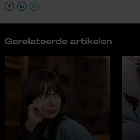
Ge­re­la­teer­de ar­ti­ke­len