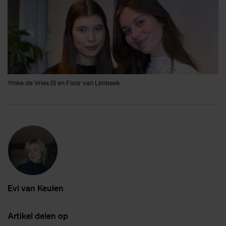
Ymke de Vries (l) en Floor van Limbeek.
Evi van Keu­len
Ar­ti­kel de­len op