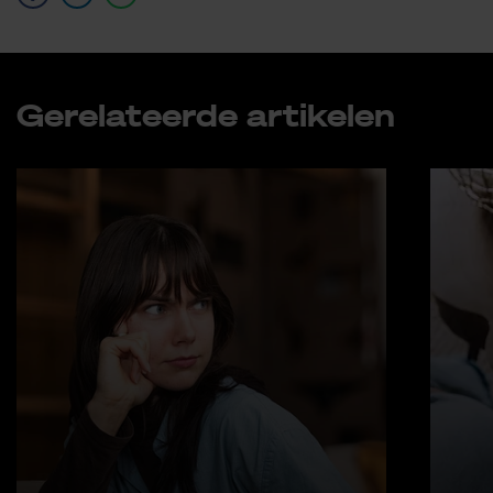
Ge­re­la­teer­de ar­ti­ke­len