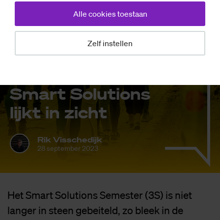
Alle cookies toestaan
Nieuws
Zelf instellen
Het eind van het
ver­plich­te
Smart So­lu­ti­ons
lijkt in zicht
Rik Visschedijk
28 september 2023
Het Smart Solutions Semester (3S) is niet
langer in steen gebeiteld, zo bleek in de