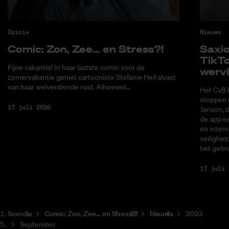
Opinie
Nieuws
Co­mic: Zon, Zee... en Stress?!
Saxi­
Tik­T
Fijne vakantie! In haar laatste comic voor de
wer­v
zomervakantie geniet cartooniste Stefanie Heil alvast
van haar welverdiende rust. Alhoewel...
Het CvB 
stoppen 
17 juli 2026
Jansen, 
de app ee
en intern
veilighei
het gebru
17 juli 
Saxnow
Co­mic: Zon, Zee... en Stress?!
Nieuws
2023
September