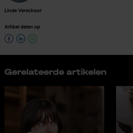
Lin­de Ver­schoor
Ar­ti­kel de­len op
Ge­re­la­teer­de ar­ti­ke­len