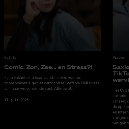
Opinie
Nieuws
Co­mic: Zon, Zee... en Stress?!
Saxi­
Tik­T
Fijne vakantie! In haar laatste comic voor de
wer­v
zomervakantie geniet cartooniste Stefanie Heil alvast
van haar welverdiende rust. Alhoewel...
Het CvB 
stoppen 
17 juli 2026
Jansen, 
de app ee
en intern
veilighei
het gebru