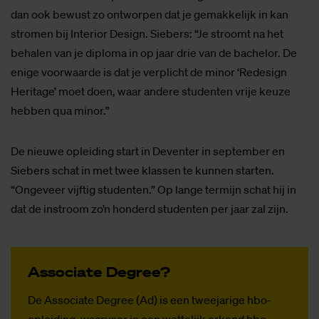
dan ook bewust zo ontworpen dat je gemakkelijk in kan
stromen bij Interior Design. Siebers: “Je stroomt na het
behalen van je diploma in op jaar drie van de bachelor. De
enige voorwaarde is dat je verplicht de minor ‘Redesign
Heritage’ moet doen, waar andere studenten vrije keuze
hebben qua minor.”
De nieuwe opleiding start in Deventer in september en
Siebers schat in met twee klassen te kunnen starten.
“Ongeveer vijftig studenten.” Op lange termijn schat hij in
dat de instroom zo’n honderd studenten per jaar zal zijn.
As­so­ci­a­te De­gree?
De Associate Degree (Ad) is een tweejarige hbo-