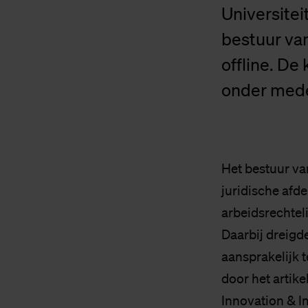
Universitei
bestuur van 
offline. De 
onder mede
Het bestuur va
juridische afd
arbeidsrechteli
Daarbij dreigd
aansprakelijk t
door het artike
Innovation & I