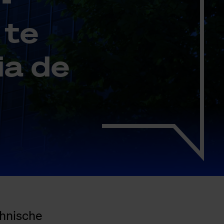
e te
via de
chnische