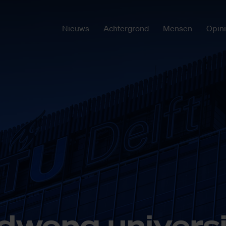
Nieuws
Achtergrond
Mensen
Opin
dwong uni­ver­si