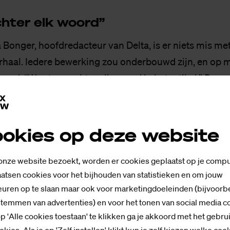
h­ter elk woord”
 Bonger, hoofdredacteur van Delta, is er niets mis met
rhaal. Iedere bewerking zou onderbouwd zijn, en op 
erd. “We staan achter elk woord in het artikel.” De r
at.
okies op deze website
et handelen van het bestuur van de TU, zegt de voorzit
tuur nu dat de TU in een proces zit, namelijk het opst
 onze website bezoekt, worden er cookies geplaatst op je compu
ciale veiligheid. Daarom is de kwestie met Delta extra 
atsen cookies voor het bijhouden van statistieken en om jouw
 de gebeurtenissen dit proces niet helpen. Daarom m
uren op te slaan maar ook voor marketingdoeleinden (bijvoorb
stemmen van advertenties) en voor het tonen van social media c
p 'Alle cookies toestaan' te klikken ga je akkoord met het gebru
okies. Als je op 'Zelf instellen' klikt kun je zelf kiezen welke coo