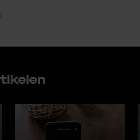
p
ti­ke­len