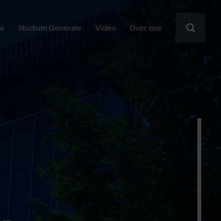
ie
Studium Generale
Video
Over ons
­