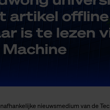
ar­ti­kel of­fli­n
ar is te le­zen 
Ma­chi­ne
 onafhankelijke nieuwsmedium van de Te