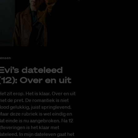
ensen
Evi’s da­te­leed
(12): Over en uit
et zit erop. Het is klaar. Over en uit
et de pret. De romantiek is niet
ood gelukkig, juist springlevend.
aar deze rubriek is wel eindig en
at einde is nu aangebroken. Na 12
fleveringen is het klaar met
ateleed. In mijn dateleven gaat het