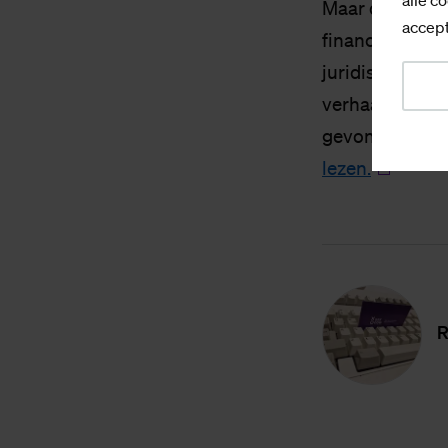
Maar die excus
accept
financiële aans
juridische stap
verhaal is nog 
gevonden.
De 
lezen.
R