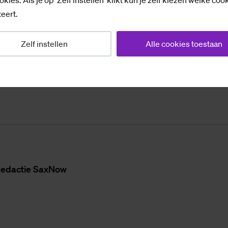
es hebben er vooralsnog niet toe geleid dat het dreig
eert.
prakelijkheid van het bestuur zijn ingetrokken, of dat
pen worden gezet, als het artikel weer online komt. H
Zelf instellen
Alle cookies toestaan
steeds offline. Op social media werd daarvoor al snel
Wayback Machine indexeerde het artikel en daar is het
e­dac­tie SaxNow