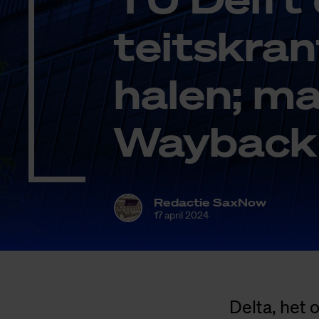
teits­krant 
ha­len; ma
Way­back 
Redactie SaxNow
17 april 2024
Delta, het