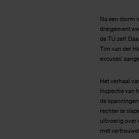
Na een storm v
dreigement wee
de TU zelf. Da
Tim van der Ha
excuses’ aang
Het verhaal van
Inspectie van h
de spanningen 
rechter te slap
uitvoerig over
met vertrouwel