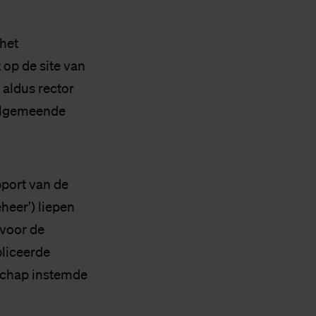
 het
 op de site van
 aldus rector
welgemeende
pport van de
heer’) liepen
 voor de
bliceerde
schap instemde