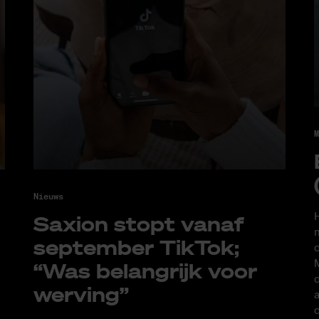
M
Nieuws
H
Saxi­on stopt van­af
m
sep­tem­ber Tik­Tok;
d
M
“Was be­lang­rijk voor
d
wer­ving”
a
d