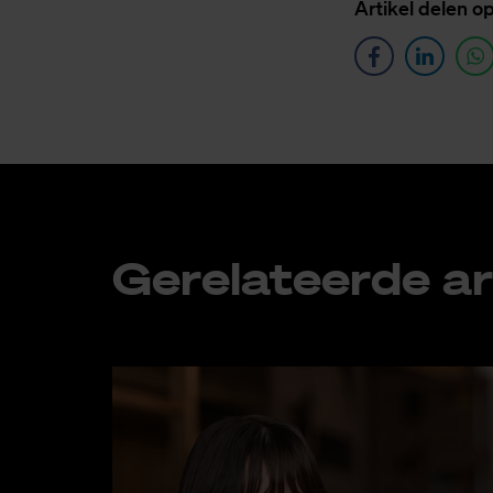
Ar­ti­kel de­len o
Ge­re­la­teer­de ar­