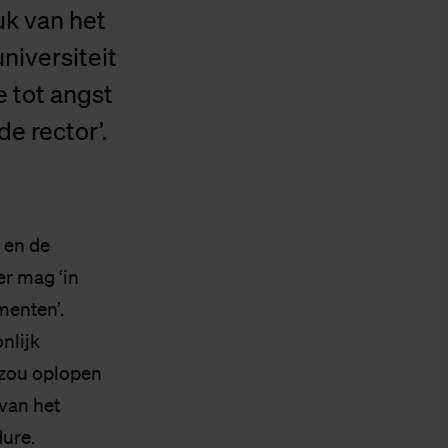
uk van het
universiteit
e tot angst
e rector’.
 en de
er mag ‘in
menten’.
nlijk
t zou oplopen
 van het
dure.