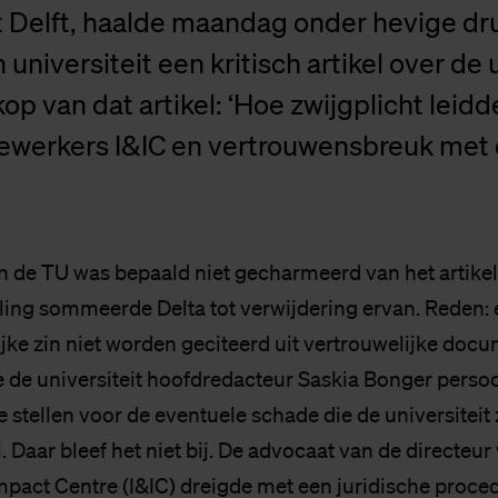
t Delft, haalde maandag onder hevige dr
universiteit een kritisch artikel over de 
kop van dat artikel: ‘Hoe zwijgplicht leidd
werkers I&IC en vertrouwensbreuk met d
n de TU was bepaald niet gecharmeerd van het artikel
eling sommeerde Delta tot verwijdering ervan. Reden: 
jke zin niet worden geciteerd uit vertrouwelijke docu
e de universiteit hoofdredacteur Saskia Bonger persoo
e stellen voor de eventuele schade die de universitei
l. Daar bleef het niet bij. De advocaat van de directeur
mpact Centre (I&IC) dreigde met een juridische proce