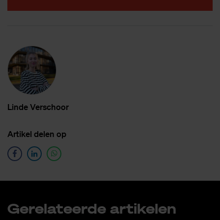
Lin­de Ver­schoor
Ar­ti­kel de­len op
Ge­re­la­teer­de ar­ti­ke­len