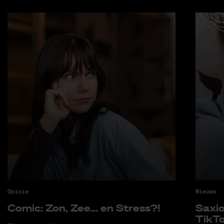
Opinie
Nieuws
Co­mic: Zon, Zee... en Stress?!
Saxi­
Tik­T