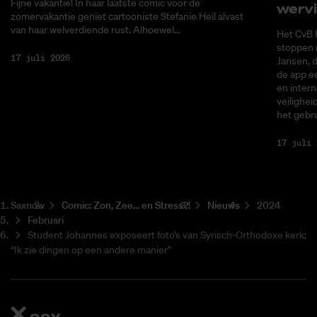
Fijne vakantie! In haar laatste comic voor de
wer­v
zomervakantie geniet cartooniste Stefanie Heil alvast
van haar welverdiende rust. Alhoewel...
Het CvB 
stoppen 
17 juli 2026
Jansen, 
de app ee
en intern
veilighei
het gebru
17 juli 
Saxnow
Co­mic: Zon, Zee... en Stress?!
Nieuws
2024
Februari
Student Johannes exposeert foto’s van Syrisch-Orthodoxe kerk;
“Ik zie dingen op een andere manier”