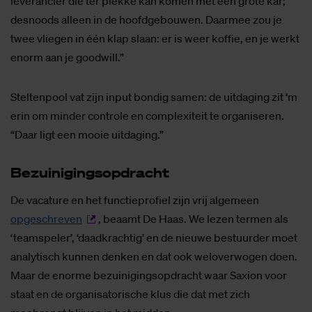
leverancier die ter plekke kan komen met een grote kar;
desnoods alleen in de hoofdgebouwen. Daarmee zou je
twee vliegen in één klap slaan: er is weer koffie, en je werkt
enorm aan je goodwill.”
Steltenpool vat zijn input bondig samen: de uitdaging zit ‘m
erin om minder controle en complexiteit te organiseren.
“Daar ligt een mooie uitdaging.”
Be­zui­ni­gings­op­dracht
De vacature en het functieprofiel zijn vrij algemeen
opgeschreven
, beaamt De Haas. We lezen termen als
‘teamspeler’, ‘daadkrachtig’ en de nieuwe bestuurder moet
analytisch kunnen denken en dat ook weloverwogen doen.
Maar de enorme bezuinigingsopdracht waar Saxion voor
staat en de organisatorische klus die dat met zich