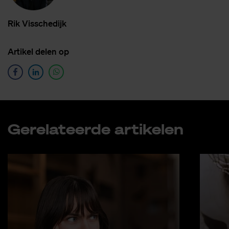
Rik Vis­sche­dijk
Ar­ti­kel de­len op
Ge­re­la­teer­de ar­ti­ke­len