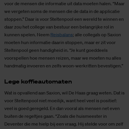
voor de mensen die informatie uit data moeten halen. “Maar
we vergeten soms de mensen die de data in de applicatie
stoppen.” Daar is voor Steltenpool een wereld te winnen en
daar zou het college van bestuur een belangrijke rol in
kunnen spelen. Neem
Reisbalans
; alle collega’s op Saxion
moeten hun informatie daarin stoppen, maar er zit voor
Steltenpool geen handigheid in. “Je kunt goeddeels
voorspellen hoe mensen reizen, maar we moeten nu alles
handmatig invoeren en zelfs woon-werkritten bevestigen.”
Lege kof­fie­au­to­ma­ten
Wat is opvallend aan Saxion, wil De Haas graag weten. Dat is
voor Steltenpool niet moeilijk, want heel veel is positief:
veel is goed geregeld. En dan vooral als mensen net even
buiten de regeltjes gaan. “Zoals die huismeester in
Deventer die me hielp bij een vraag. Hij stelde voor om zelf