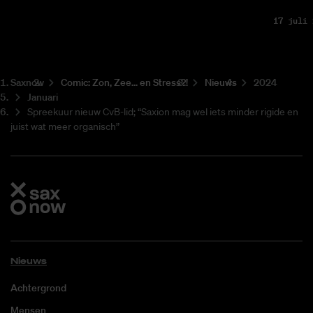
17 juli 
Saxnow
Co­mic: Zon, Zee... en Stress?!
Nieuws
2024
Januari
Spreekuur nieuw CvB-lid; “Saxion mag wel iets minder rigide en
juist wat meer organisch”
Nieuws
Achtergrond
Mensen