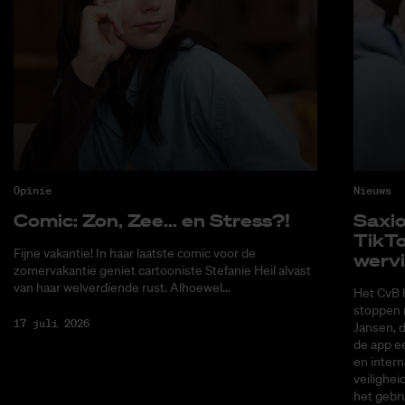
Opinie
Nieuws
Co­mic: Zon, Zee... en Stress?!
Saxi­
Tik­T
Fijne vakantie! In haar laatste comic voor de
wer­v
zomervakantie geniet cartooniste Stefanie Heil alvast
van haar welverdiende rust. Alhoewel...
Het CvB 
stoppen 
17 juli 2026
Jansen, 
de app ee
en intern
veilighei
het gebru