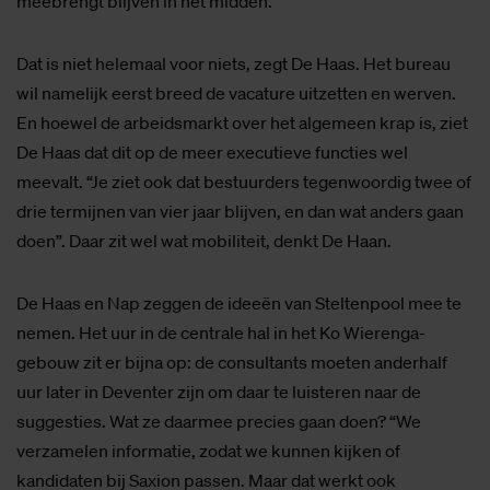
meebrengt blijven in het midden.
Dat is niet helemaal voor niets, zegt De Haas. Het bureau
wil namelijk eerst breed de vacature uitzetten en werven.
En hoewel de arbeidsmarkt over het algemeen krap is, ziet
De Haas dat dit op de meer executieve functies wel
meevalt. “Je ziet ook dat bestuurders tegenwoordig twee of
drie termijnen van vier jaar blijven, en dan wat anders gaan
doen”. Daar zit wel wat mobiliteit, denkt De Haan.
De Haas en Nap zeggen de ideeën van Steltenpool mee te
nemen. Het uur in de centrale hal in het Ko Wierenga-
gebouw zit er bijna op: de consultants moeten anderhalf
uur later in Deventer zijn om daar te luisteren naar de
suggesties. Wat ze daarmee precies gaan doen? “We
verzamelen informatie, zodat we kunnen kijken of
kandidaten bij Saxion passen. Maar dat werkt ook