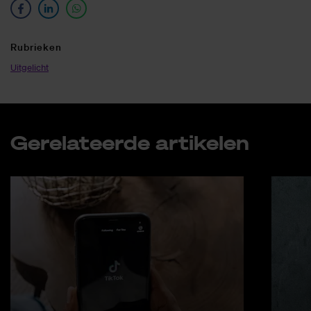
Ru­brie­ken
Uitgelicht
Ge­re­la­teer­de ar­ti­ke­len