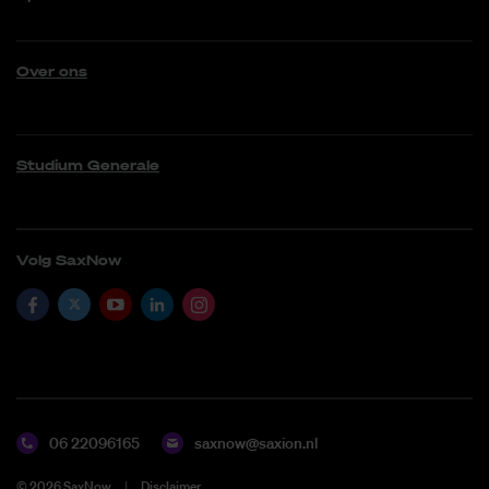
Over ons
Studium Generale
Volg SaxNow
06 22096165
saxnow@saxion.nl
©
2026
SaxNow
Disclaimer