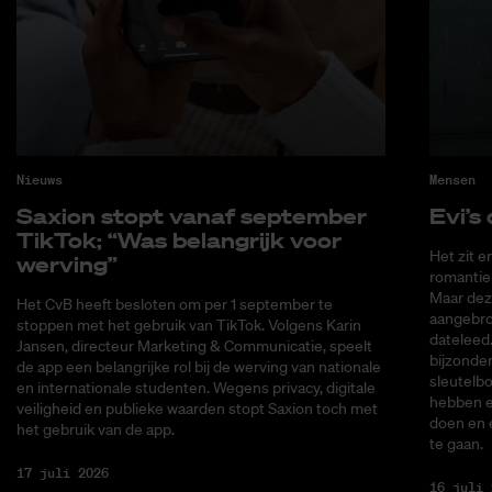
Nieuws
Mensen
Saxi­on stopt van­af sep­tem­ber
Evi’s 
Tik­Tok; “Was be­lang­rijk voor
Het zit e
wer­ving”
romantiek
Maar deze
Het CvB heeft besloten om per 1 september te
aangebrok
stoppen met het gebruik van TikTok. Volgens Karin
dateleed.
Jansen, directeur Marketing & Communicatie, speelt
bijzonder
de app een belangrijke rol bij de werving van nationale
sleutelbo
en internationale studenten. Wegens privacy, digitale
hebben ee
veiligheid en publieke waarden stopt Saxion toch met
doen en 
het gebruik van de app.
te gaan.
17 juli 2026
16 juli 