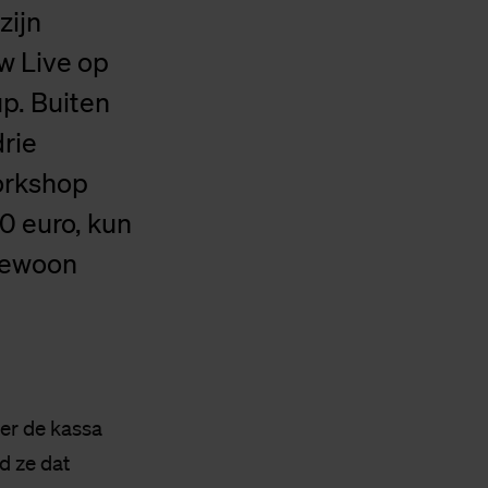
zijn
w Live op
up. Buiten
drie
workshop
0 euro, kun
 gewoon
er de kassa
d ze dat