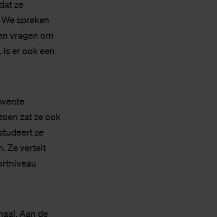
dat ze
s. We spreken
(en vragen om
 Is er ook een
Twente
izoen zat ze ook
studeert ze
 Ze vertelt
ortniveau
rhaal. Aan de