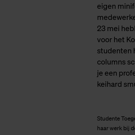
eigen minif
medewerker
23 mei hebb
voor het Ko
studenten 
columns sch
je een prof
keihard smu
Studente Toege
haar werk bij d