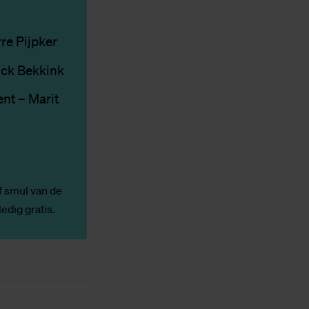
re Pijpker
rick Bekkink
ent – Marit
f smul van de
edig gratis.