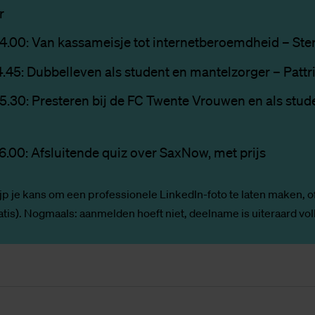
r
14.00: Van kassameisje tot internetberoemdheid – Ster
14.45: Dubbelleven als student en mantelzorger – Patt
15.30: Presteren bij de FC Twente Vrouwen en als stud
16.00: Afsluitende quiz over SaxNow, met prijs
ijp je kans om een professionele LinkedIn-foto te laten maken, o
atis). Nogmaals: aanmelden hoeft niet, deelname is uiteraard voll