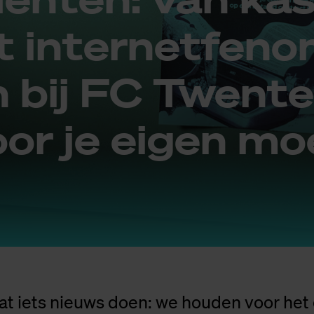
t in­ter­net­fe­n
n bij FC Twen­te
oor je ei­gen mo
t iets nieuws doen: we houden voor het 