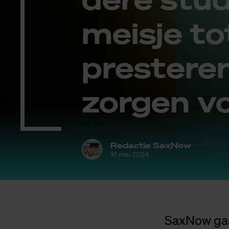
meis­je to
pres­te­re
zor­gen v
Redactie SaxNow
16 mei 2024
SaxNow gaa