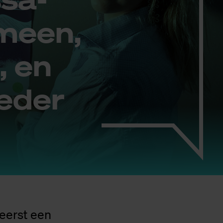
o­meen,
, en
e­der
eerst een