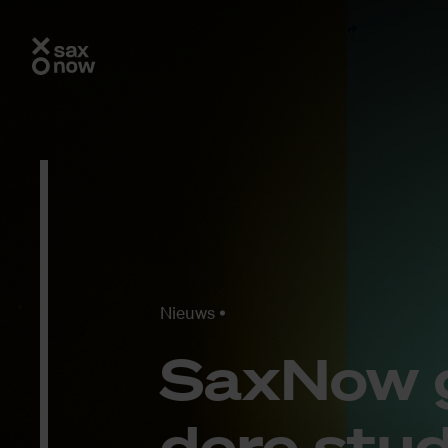
Nieuws
SaxNow ga
de­re stu­