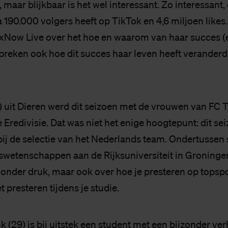
maar blijkbaar is het wel interessant. Zo interessant, 
a 190.000 volgers heeft op TikTok en 4,6 miljoen like
axNow Live over het hoe en waarom van haar succes 
preken ook hoe dit succes haar leven heeft veranderd.
) uit Dieren werd dit seizoen met de vrouwen van FC 
Eredivisie. Dat was niet het enige hoogtepunt: dit se
 bij de selectie van het Nederlands team. Ondertussen 
wetenschappen aan de Rijksuniversiteit in Groningen.
 onder druk, maar ook over hoe je presteren op topsp
presteren tijdens je studie.
k (29) is bij uitstek een student met een bijzonder ve