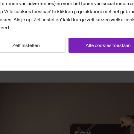
stemmen van advertenties) en voor het tonen van social media c
p 'Alle cookies toestaan' te klikken ga je akkoord met het gebru
? Nog lange niet, of toch zeker nog niet helemaal: tij
okies. Als je op 'Zelf instellen' klikt kun je zelf kiezen welke coo
udenten ook een professionele LinkedIn-foto laten m
eert.
ertjes, en deelnemen aan een quiz ter afsluiting, met 
plete line-up van ons festival met alle tijden vind je h
Zelf instellen
Alle cookies toestaan
t niet, deelname is gratis.