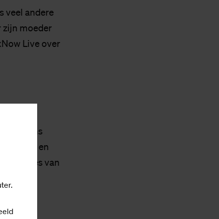
ls veel andere
r zijn moeder
SaxNow Live over
st. Als
op columns
eker AMM) en
te kneepjes van
en
ter.
nist ter
eeld