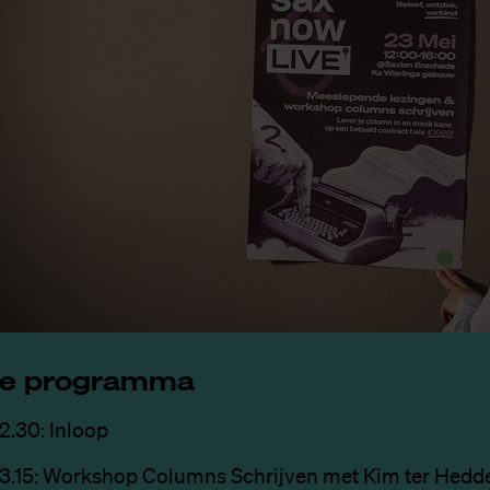
e pro­gram­ma
12.30: Inloop
13.15: Workshop Columns Schrijven met Kim ter Hedd