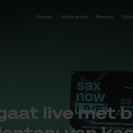
Nieuws
Achtergrond
Mensen
Opin
at live met bi
den­ten: van kas