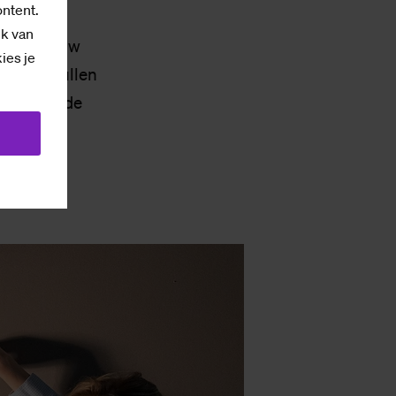
ontent.
ik van
dens SaxNow
kies je
aken, smullen
schitterende
ieronder.