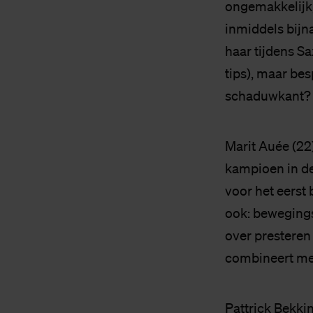
ongemakkelijk, 
inmiddels bijn
haar tijdens S
tips), maar bes
schaduwkant?
Marit Auée (22
kampioen in de 
voor het eerst
ook: bewegings
over presteren
combineert met 
Pattrick Bekkin