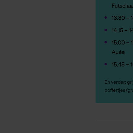
Futselaa
13.30 – 
14.15 – 
15.00 – 
Auée
15.45 – 
En verder: gr
poffertjes (gr