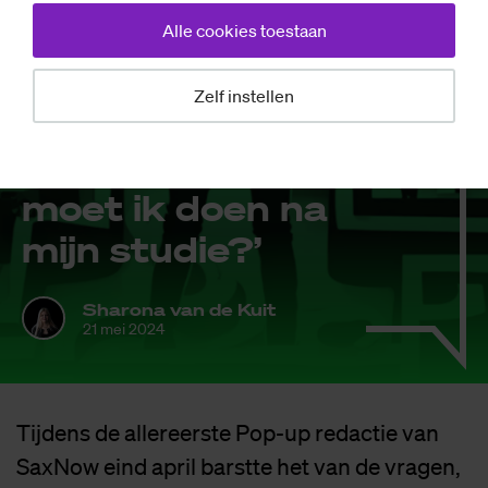
Alle cookies toestaan
Achtergrond
Zelf instellen
Saxnow help als­
je­blieft: ‘Wat
moet ik doen na
mijn stu­die?’
Sharona van de Kuit
21 mei 2024
Tijdens de allereerste Pop-up redactie van
SaxNow eind april barstte het van de vragen,