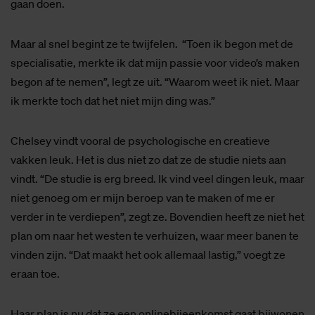
gaan doen.
Maar al snel begint ze te twijfelen. “Toen ik begon met de
specialisatie, merkte ik dat mijn passie voor video’s maken
begon af te nemen”, legt ze uit. “Waarom weet ik niet. Maar
ik merkte toch dat het niet mijn ding was.”
Chelsey vindt vooral de psychologische en creatieve
vakken leuk. Het is dus niet zo dat ze de studie niets aan
vindt. “De studie is erg breed. Ik vind veel dingen leuk, maar
niet genoeg om er mijn beroep van te maken of me er
verder in te verdiepen”, zegt ze. Bovendien heeft ze niet het
plan om naar het westen te verhuizen, waar meer banen te
vinden zijn. “Dat maakt het ook allemaal lastig,” voegt ze
eraan toe.
Haar plan is nu dat ze een onlinebijeenkomst gaat bijwonen