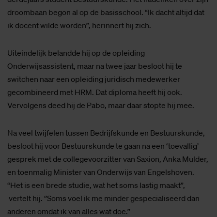
droombaan begon al op de basisschool. “Ik dacht altijd dat
ik docent wilde worden”, herinnert hij zich.
Uiteindelijk belandde hij op de opleiding
Onderwijsassistent, maar na twee jaar besloot hij te
switchen naar een opleiding juridisch medewerker
gecombineerd met HRM. Dat diploma heeft hij ook.
Vervolgens deed hij de Pabo, maar daar stopte hij mee.
Na veel twijfelen tussen Bedrijfskunde en Bestuurskunde,
besloot hij voor Bestuurskunde te gaan na een ‘toevallig’
gesprek met de collegevoorzitter van Saxion, Anka Mulder,
en toenmalig Minister van Onderwijs van Engelshoven.
“Het is een brede studie, wat het soms lastig maakt”,
vertelt hij. ‘’Soms voel ik me minder gespecialiseerd dan
anderen omdat ik van alles wat doe.’’