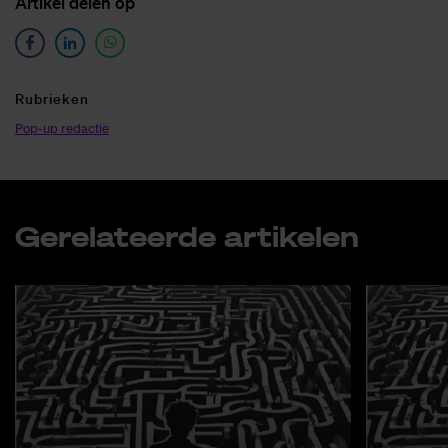
Ar­ti­kel de­len op
Ru­brie­ken
Pop-up redactie
Ge­re­la­teer­de ar­ti­ke­len