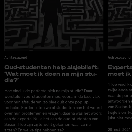
Achtergrond
Achtergrond
Oud-stu­den­ten help als­je­blieft:
Ex­perts 
‘Wat moet ik doen na mijn stu­
moet ik 
die?’
"Hoe vind ik d
twijfelende s
Hoe vind ik de perfecte plek na mijn studie? Daar
naar de perfe
worstelen veel studenten mee, vooral in de fase vlak
antwoorden e
voor hun afstuderen, zo bleek uit onze pop-up-
van Saxion. I
redactie. Eerder lieten we al studenten aan het woord
twijfels om ku
over hun problemen en vragen, daarna was het woord
juist niet mo
aan de experts. Nu is het aan de oud-studenten van
Saxion. Hoe zijn zij terecht gekomen waar ze nu
28 mei 2024
zitten? En welke tips hebben ze?