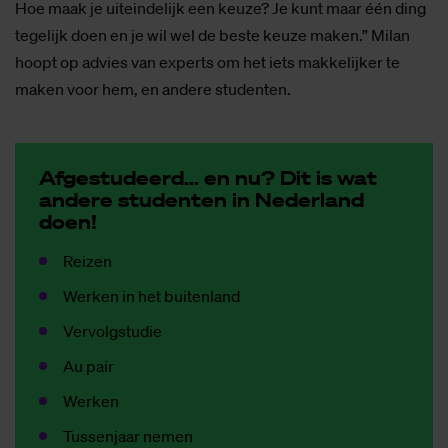
Hoe maak je uiteindelijk een keuze? Je kunt maar één ding
tegelijk doen en je wil wel de beste keuze maken.” Milan
hoopt op advies van experts om het iets makkelijker te
maken voor hem, en andere studenten.
Af­ge­stu­deerd... en nu? Dit is wat
an­de­re stu­den­ten in Ne­der­land
doen!
Reizen
Werken in het buitenland
Vervolgstudie
Au pair
Werken
Tussenjaar nemen