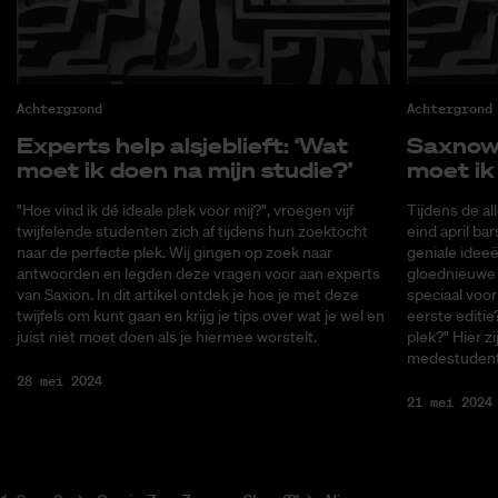
Achtergrond
Achtergrond
Ex­perts help als­je­blieft: ‘Wat
Saxnow h
moet ik doen na mijn stu­die?’
moet ik 
"Hoe vind ik dé ideale plek voor mij?", vroegen vijf
Tijdens de a
twijfelende studenten zich af tijdens hun zoektocht
eind april ba
naar de perfecte plek. Wij gingen op zoek naar
geniale idee
antwoorden en legden deze vragen voor aan experts
gloednieuwe 
van Saxion. In dit artikel ontdek je hoe je met deze
speciaal voo
twijfels om kunt gaan en krijg je tips over wat je wel en
eerste editie
juist niet moet doen als je hiermee worstelt.
plek?" Hier z
medestudent
28 mei 2024
21 mei 2024