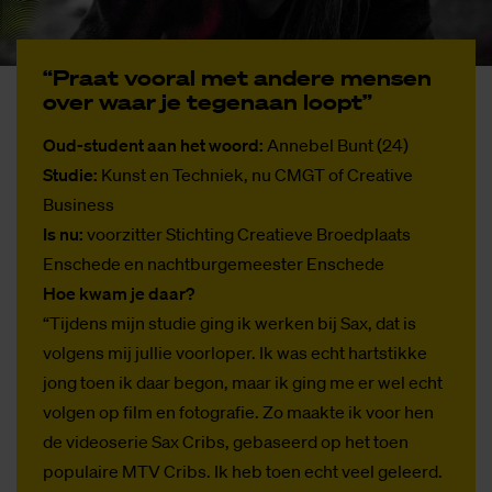
“Praat voor­al met an­de­re men­sen
over waar je te­gen­aan loopt”
Oud-student aan het woord:
Annebel Bunt (24)
Studie:
Kunst en Techniek, nu CMGT of Creative
Business
Is nu:
voorzitter Stichting Creatieve Broedplaats
Enschede en nachtburgemeester Enschede
Hoe kwam je daar?
“Tijdens mijn studie ging ik werken bij Sax, dat is
volgens mij jullie voorloper. Ik was echt hartstikke
jong toen ik daar begon, maar ik ging me er wel echt
volgen op film en fotografie. Zo maakte ik voor hen
de videoserie Sax Cribs, gebaseerd op het toen
populaire MTV Cribs. Ik heb toen echt veel geleerd.