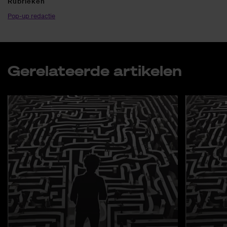
Ru­brie­ken
Pop-up redactie
Ge­re­la­teer­de ar­ti­ke­len