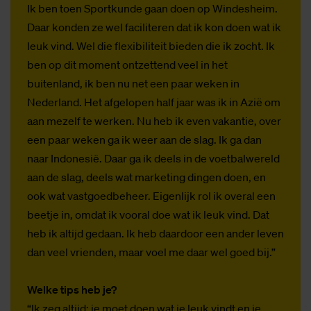
Ik ben toen Sportkunde gaan doen op Windesheim.
Daar konden ze wel faciliteren dat ik kon doen wat ik
leuk vind. Wel die flexibiliteit bieden die ik zocht. Ik
ben op dit moment ontzettend veel in het
buitenland, ik ben nu net een paar weken in
Nederland. Het afgelopen half jaar was ik in Azië om
aan mezelf te werken. Nu heb ik even vakantie, over
een paar weken ga ik weer aan de slag. Ik ga dan
naar Indonesië. Daar ga ik deels in de voetbalwereld
aan de slag, deels wat marketing dingen doen, en
ook wat vastgoedbeheer. Eigenlijk rol ik overal een
beetje in, omdat ik vooral doe wat ik leuk vind. Dat
heb ik altijd gedaan. Ik heb daardoor een ander leven
dan veel vrienden, maar voel me daar wel goed bij.”
Welke tips heb je?
“Ik zeg altijd: je moet doen wat je leuk vindt en je