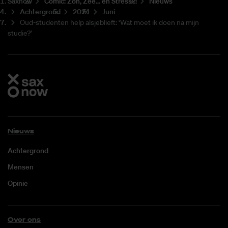
Saxnow
Co­mic: Zon, Zee... en Stress?!
Nieuws
Achtergrond
2024
Juni
Oud-studenten help alsjeblieft: ‘Wat moet ik doen na mijn
studie?’
Nieuws
Achtergrond
Mensen
Opinie
Over ons