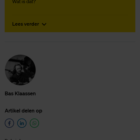
Wat is dat?
Lees verder
Bas Klaas­sen
Ar­ti­kel de­len op