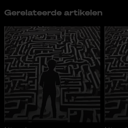
Ge­re­la­teer­de ar­ti­ke­len