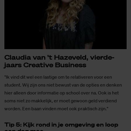
Clau­dia van 't Ha­ze­veld, vier­de­
jaars Cre­a­ti­ve Bu­si­ness
"Ik vind dit wel een lastige om te relativeren voor een
student. Wij zijn ons niet bewust van de opties en denken
hier alleen door informatie op school over na. Ook is het
soms niet zo makkelijk, er moet gewoon geld verdiend
worden. Een baan vinden moet ook praktisch zijn."
Tip 5: Kijk rond in je om­ge­ving en loop
een dag mee