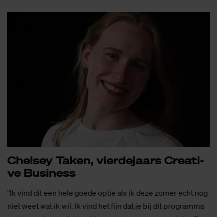
Chel­sey Ta­ken, vier­de­jaars Cre­a­ti­
ve Bu­si­ness
"Ik vind dit een hele goede optie als ik deze zomer echt nog
niet weet wat ik wil. Ik vind het fijn dat je bij dit programma