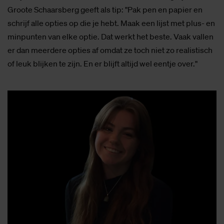
Groote Schaarsberg geeft als tip: "Pak pen en papier en
schrijf alle opties op die je hebt. Maak een lijst met plus- en
minpunten van elke optie. Dat werkt het beste. Vaak vallen
er dan meerdere opties af omdat ze toch niet zo realistisch
of leuk blijken te zijn. En er blijft altijd wel eentje over."