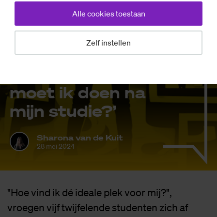
Alle cookies toestaan
Achtergrond
Zelf instellen
Ex­perts help als­
je­blieft: ‘Wat
moet ik doen na
mijn stu­die?’
Sharona van de Kuit
28 mei 2024
"Hoe vind ik dé ideale plek voor mij?",
vroegen vijf twijfelende studenten zich af