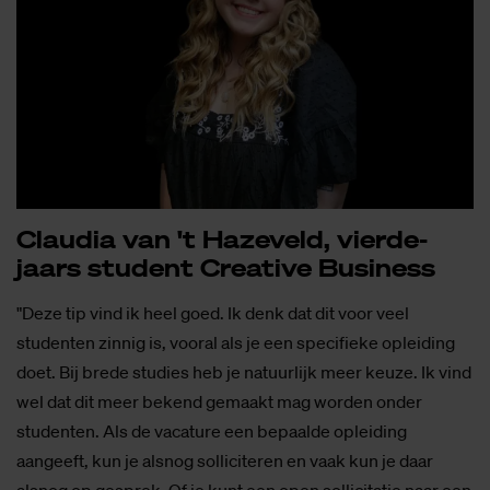
Clau­dia van 't Ha­ze­veld, vier­de­
jaars stu­dent Cre­a­ti­ve Bu­si­ness
"Deze tip vind ik heel goed. Ik denk dat dit voor veel
studenten zinnig is, vooral als je een specifieke opleiding
doet. Bij brede studies heb je natuurlijk meer keuze. Ik vind
wel dat dit meer bekend gemaakt mag worden onder
studenten. Als de vacature een bepaalde opleiding
aangeeft, kun je alsnog solliciteren en vaak kun je daar
alsnog op gesprek. Of je kunt een open sollicitatie naar een