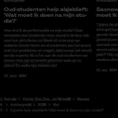
Achtergrond
Achtergrond
Oud-stu­den­ten help als­je­blieft:
Saxnow h
‘Wat moet ik doen na mijn stu­
moet ik 
die?’
Tijdens de a
eind april ba
Hoe vind ik de perfecte plek na mijn studie? Daar
geniale idee
worstelen veel studenten mee, vooral in de fase vlak
gloednieuwe 
voor hun afstuderen, zo bleek uit onze pop-up-
speciaal voo
redactie. Eerder lieten we al studenten aan het woord
eerste editie
over hun problemen en vragen, daarna was het woord
plek?" Hier z
aan de experts. Nu is het aan de oud-studenten van
medestudent
Saxion. Hoe zijn zij terecht gekomen waar ze nu
zitten? En welke tips hebben ze?
21 mei 2024
13 juni 2024
Saxnow
Co­mic: Zon, Zee... en Stress?!
Nieuws
Achtergrond
2024
Mei
Experts help alsjeblieft: ‘Wat moet ik doen na mijn studie?’