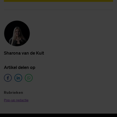
Sha­ro­na van de Kuit
Ar­ti­kel de­len op
Ru­brie­ken
Pop-up redactie