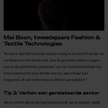
Mai Boon, twee­de­jaars Fas­hi­on &
Tex­ti­le Tech­no­lo­gies
"Ik merk dat het met mijn studie nodig is om jezelf verder te
verdiepen in het werkveld. Dus ik ga zeker advies vragen
hoe ik de specifieke gebieden van de modewereld die mij
interesseren en mijn studie van nu, aan elkaar kan
koppelen. Ik wil weten hoe ik dit kan aanpakken."
Tip 2: Ver­ken een ge­re­la­teer­de sec­tor
Als je merkt dat je niet gelukkig wordt van je studie, raadt