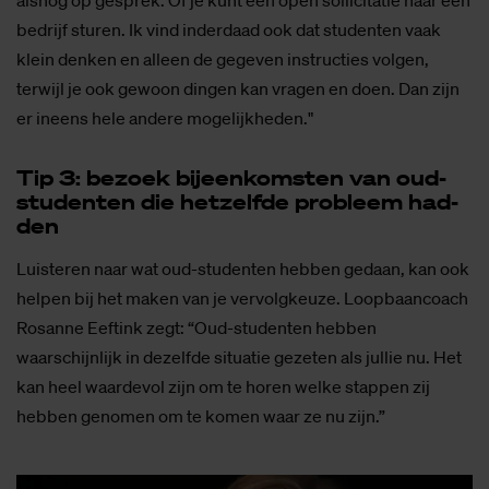
bedrijf sturen. Ik vind inderdaad ook dat studenten vaak
klein denken en alleen de gegeven instructies volgen,
terwijl je ook gewoon dingen kan vragen en doen. Dan zijn
er ineens hele andere mogelijkheden."
Tip 3: be­zoek bij­een­kom­sten van oud-
stu­den­ten die het­zelf­de pro­bleem had­
den
Luisteren naar wat oud-studenten hebben gedaan, kan ook
helpen bij het maken van je vervolgkeuze. Loopbaancoach
Rosanne Eeftink zegt: “Oud-studenten hebben
waarschijnlijk in dezelfde situatie gezeten als jullie nu. Het
kan heel waardevol zijn om te horen welke stappen zij
hebben genomen om te komen waar ze nu zijn.”