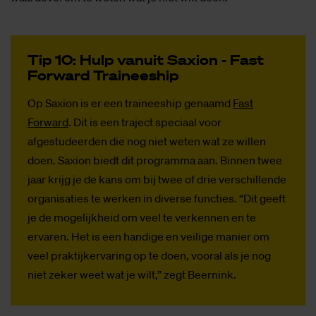
Tip 10: Hulp van­uit Saxi­on - Fast
For­ward Trai­nees­hip
Op Saxion is er een traineeship genaamd
Fast
Forward
. Dit is een traject speciaal voor
afgestudeerden die nog niet weten wat ze willen
doen. Saxion biedt dit programma aan. Binnen twee
jaar krijg je de kans om bij twee of drie verschillende
organisaties te werken in diverse functies. “Dit geeft
je de mogelijkheid om veel te verkennen en te
ervaren. Het is een handige en veilige manier om
veel praktijkervaring op te doen, vooral als je nog
niet zeker weet wat je wilt,” zegt Beernink.