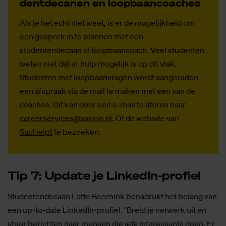
dent­de­ca­nen en loop­baan­coa­ches
Als je het echt niet weet, is er de mogelijkheid om
een gesprek in te plannen met een
studentendecaan of loopbaancoach. Veel studenten
weten niet dat er hulp mogelijk is op dit vlak.
Studenten met loopbaanvragen wordt aangeraden
een afspraak via de mail te maken met een van de
coaches. Dit kan door een e-mail te sturen naar
careerservices@saxion.nl
. Of de website van
SaxHelpt
te bezoeken.
Tip 7: Up­da­te je Lin­kedIn-pro­fiel
Studentendecaan Lotte Beernink benadrukt het belang van
een up-to-date LinkedIn-profiel. "Breid je netwerk uit en
stuur berichten naar mensen die iets interessants doen. Er