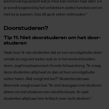
werkervaring opdoet wat je mee kan nemen naar later. En
je wordt begeleid bij het ontdekken welke functies wel en
niet bij je passen. Dus dit ga ik zeker onthouden."
Door­stu­de­ren?
Tip 11: Niet door­stu­de­ren om het door­
stu­de­ren
Vaak hoor ik van studenten dat ze een vervolgstudie doen
omdat ze nog niet weten wat ze in het werkveld willen
doen, zegt loopbaancoach Groote Schaarsberg. "Ik vraag
deze studenten altijd wat ze dan uit hun vervolgstudie
willen halen. Wat voegt het toe?" Studentendecaan
Beernink voegt eraan toe: "Ik vind doorgaan met studeren
alleen om het studeren een slechte keuze. Ik raad
studenten altijd aan hier kritisch over na te denken."