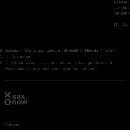
en intern
veilighei
het gebru
17 juli 
Saxnow
Co­mic: Zon, Zee... en Stress?!
Nieuws
2024
November
Studente Adelina laat de artiesten uit haar geboorteland
Mozambique zien, omdat niemand anders het deed
Nieuws