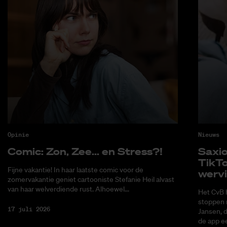
Opinie
Nieuws
Co­mic: Zon, Zee... en Stress?!
Saxi­
Tik­T
Fijne vakantie! In haar laatste comic voor de
wer­v
zomervakantie geniet cartooniste Stefanie Heil alvast
van haar welverdiende rust. Alhoewel...
Het CvB 
stoppen 
17 juli 2026
Jansen, 
de app ee