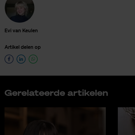
Evi van Keu­len
Ar­ti­kel de­len op
Ge­re­la­teer­de ar­ti­ke­len