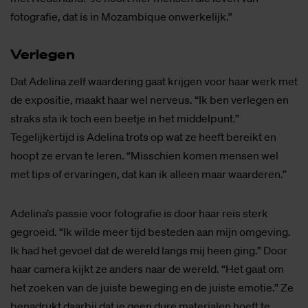
fotografie, dat is in Mozambique onwerkelijk.”
Ver­le­gen
Dat Adelina zelf waardering gaat krijgen voor haar werk met
de expositie, maakt haar wel nerveus. “Ik ben verlegen en
straks sta ik toch een beetje in het middelpunt.”
Tegelijkertijd is Adelina trots op wat ze heeft bereikt en
hoopt ze ervan te leren. “Misschien komen mensen wel
met tips of ervaringen, dat kan ik alleen maar waarderen.”
Adelina’s passie voor fotografie is door haar reis sterk
gegroeid. “Ik wilde meer tijd besteden aan mijn omgeving.
Ik had het gevoel dat de wereld langs mij heen ging.” Door
haar camera kijkt ze anders naar de wereld. “Het gaat om
het zoeken van de juiste beweging en de juiste emotie.” Ze
benadrukt daarbij dat je geen dure materialen hoeft te