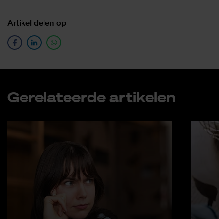
Ar­ti­kel de­len op
Ge­re­la­teer­de ar­ti­ke­len