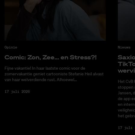
Opinie
Nieuws
Co­mic: Zon, Zee... en Stress?!
Saxi­
Tik­T
Fijne vakantie! In haar laatste comic voor de
wer­v
zomervakantie geniet cartooniste Stefanie Heil alvast
van haar welverdiende rust. Alhoewel...
Het CvB 
stoppen 
17 juli 2026
Jansen, 
de app ee
en intern
veilighei
het gebru
17 juli 