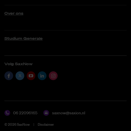
Over ons
Studium Generale
Volg SaxNow
06 22096165
saxnow@saxion.nl
©
2026
SaxNow
Disclaimer