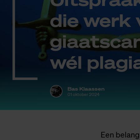
die werk v
gi­aats­ca
wél pla­gi
Bas Klaassen
01 oktober 2024
Een belangr