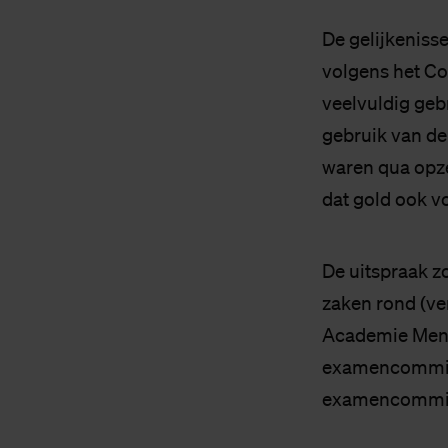
De gelijkeniss
volgens het Co
veelvuldig geb
gebruik van de
waren qua opze
dat gold ook v
De uitspraak z
zaken rond (ve
Academie Mens
examencommissi
examencommissi