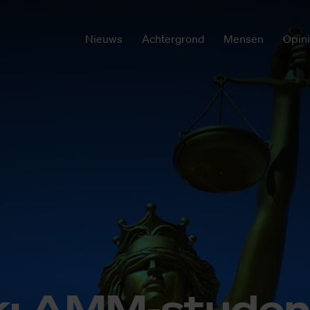
Nieuws
Achtergrond
Mensen
Opin
k: AMM-stu­den