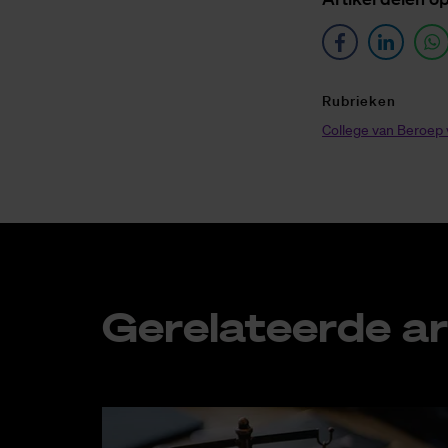
Ru­brie­ken
College van Beroep
Ge­re­la­teer­de ar­