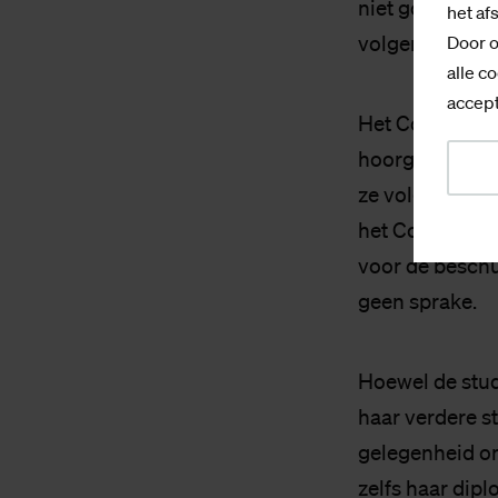
niet goed geno
het af
volgens haar i
Door o
alle co
accept
Het Cobex ging
hoorgesprek in
ze volgens het
het Cobex moet
voor de beschu
geen sprake.
Hoewel de stud
haar verdere s
gelegenheid om
zelfs haar dipl