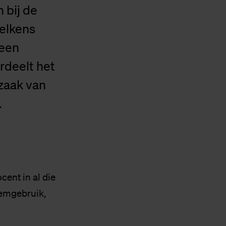
 bij de
elkens
 een
rdeelt het
zaak van
.
cent in al die
iemgebruik,