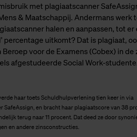
isbruik met plagiaatscanner SafeAssign
ens & Maatschappij. Andermans werk t
giaatscanner halen en aanpassen, tot er
’ percentage uitkomt? Dat is plagiaat, oo
n Beroep voor de Examens (Cobex) in de 
els afgestudeerde Social Work-studente
verde haar toets Schuldhulpverlening tien keer in via
r SafeAssign, en bracht haar plagiaatscore van 38 pro
ndelijk terug naar 11 procent. Dat deed ze door synon
en en andere zinsconstructies.