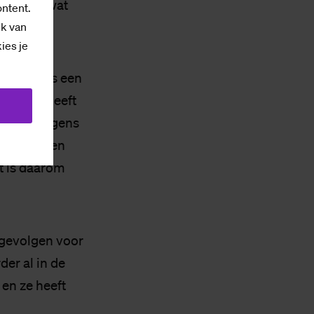
rtreden, wat
ontent.
ik van
kies je
te tijdens een
Daarmee heeft
ngen. Volgens
onden waren
t is daarom
 gevolgen voor
er al in de
en ze heeft