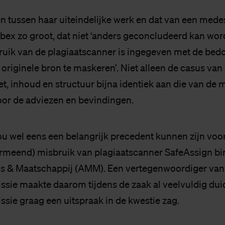
en tussen haar uiteindelijke werk en dat van een mede
bex zo groot, dat niet ‘anders geconcludeerd kan wor
ruik van de plagiaatscanner is ingegeven met de bedo
 originele bron te maskeren’. Niet alleen de casus van
t, inhoud en structuur bijna identiek aan die van de
oor de adviezen en bevindingen.
ou wel eens een belangrijk precedent kunnen zijn voo
rmeend) misbruik van plagiaatscanner SafeAssign b
 & Maatschappij (AMM). Een vertegenwoordiger van
e maakte daarom tijdens de zaak al veelvuldig duide
e graag een uitspraak in de kwestie zag.