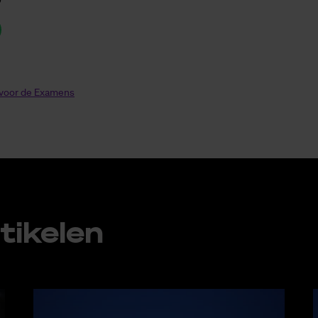
 voor de Examens
ti­ke­len