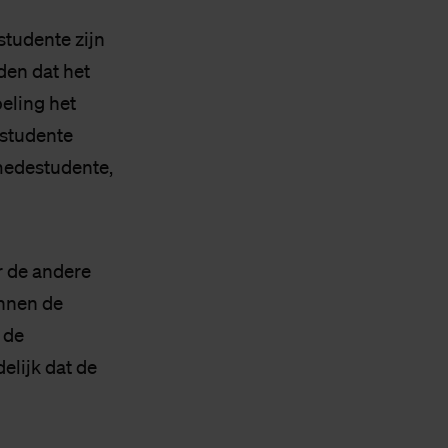
studente zijn
den dat het
eling het
 studente
 medestudente,
r de andere
innen de
 de
lijk dat de