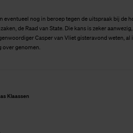
n eventueel nog in beroep tegen de uitspraak bij de h
aken, de Raad van State. Die kans is zeker aanwezig, 
egenwoordiger Casper van Vliet gisteravond weten, al 
ng over genomen.
as Klaas­sen
p