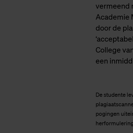
vermeend m
Academie M
door de pla
‘acceptabel
College va
een inmidd
De studente le
plagiaatscanne
pogingen uitei
herformulering