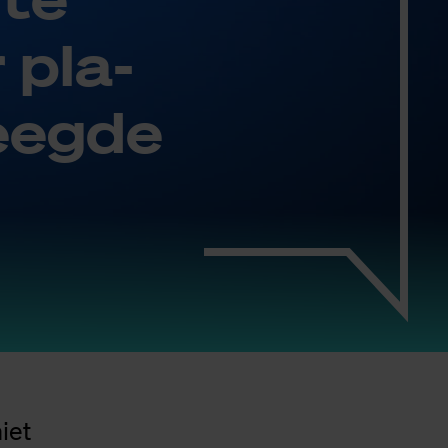
 pla­
eeg­de
iet