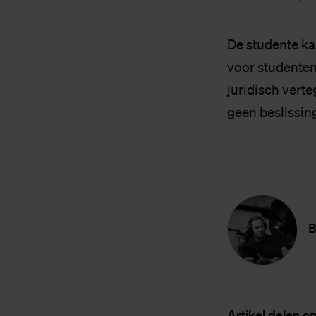
De studente ka
voor studentenz
juridisch vert
geen beslissi
B
Ar­ti­kel de­len o