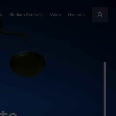
ie
Studium Generale
Video
Over ons
­te