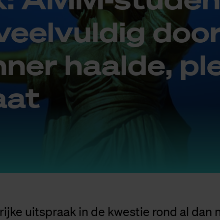
eel­vul­dig door
n­ner haal­de, pl
­aat
ijke uitspraak in de kwestie rond al dan n