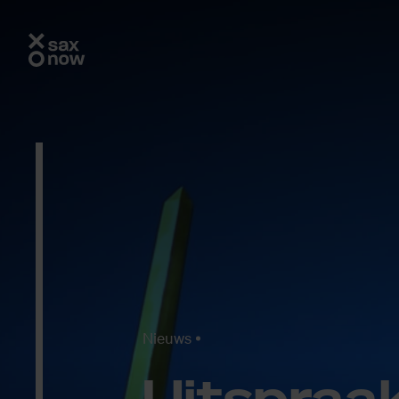
Nieuws
Uit­spraa