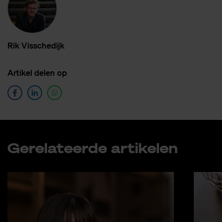
Rik Vis­sche­dijk
Ar­ti­kel de­len op
Ge­re­la­teer­de ar­ti­ke­len