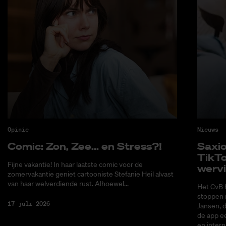
Opinie
Nieuws
Co­mic: Zon, Zee... en Stress?!
Saxi­
Tik­T
Fijne vakantie! In haar laatste comic voor de
wer­v
zomervakantie geniet cartooniste Stefanie Heil alvast
van haar welverdiende rust. Alhoewel...
Het CvB 
stoppen 
17 juli 2026
Jansen, 
de app ee
en intern