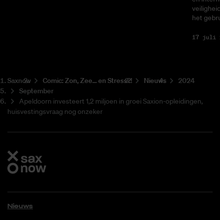
veilighei
het gebru
17 juli 
Saxnow
Co­mic: Zon, Zee... en Stress?!
Nieuws
2024
September
Apeldoorn investeert 1,2 miljoen in groei Saxion-opleidingen,
huisvestingsvraag nog onzeker
Nieuws