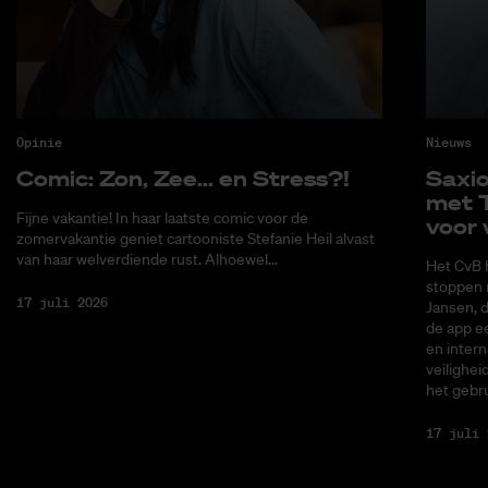
Opinie
Nieuws
Co­mic: Zon, Zee... en Stress?!
Saxi­
met T
Fijne vakantie! In haar laatste comic voor de
voor 
zomervakantie geniet cartooniste Stefanie Heil alvast
van haar welverdiende rust. Alhoewel...
Het CvB 
stoppen 
17 juli 2026
Jansen, 
de app ee
en intern
veilighei
het gebru
17 juli 