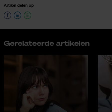
Ar­ti­kel de­len op
Ge­re­la­teer­de ar­ti­ke­len