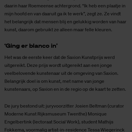
daarin haar Roemeense achtergrond. “Ik heb een plaatje in
mijn hoofd en van daaruit ga ik te werk”, zegt ze. Ze vindt
het belangrijk dat mensen blij en gelukkig worden van haar
kunst, daarom gebruikt ze alleen maar felle kleuren.
‘Ging er blan­co in’
Het was de eerste keer dat de Saxion Kunstprijs werd
uitgereikt. Deze prijs wordt uitgereikt aan een jonge
veelbelovende kunstenaar uit de omgeving van Saxion.
Belangrijk doel is om kunst, met name van jonge
kunstenaars, op Saxion en in de regio op de kaart te zetten.
De jury bestond uit: juryvoorzitter Josien Beltman (curator
Moderne Kunst Rijksmuseum Twenthe) Monique
Engelbertink (lectoraat Social Work), student Mathijs
Fokkema, voormalig artist-in-residence Tessa Wiegerinck