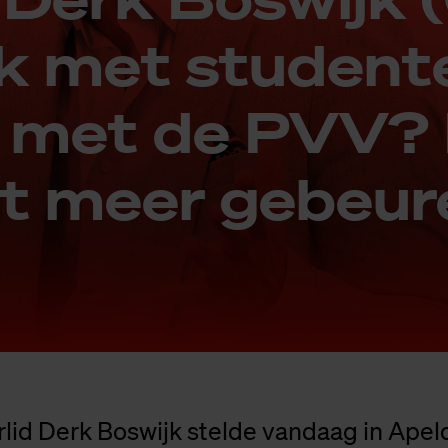
ek met stu­den­t
en met de PVV?
t meer ge­beu­r
id Derk Boswijk stelde vandaag in Apel