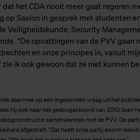
 dat het CDA nooit meer gaat regeren m
ng op Saxion in gesprek met studenten e
ale Veiligheidskunde, Security Managem
nde. “De opvattingen van de PVV gaan ni
rechten en onze principes in, vanuit mij
 zie ik ook gewoon dat ze niet kunnen be
rde daarmee op een ingezonden vraag uit het publiek.
es hij ook naar het gedoogakkoord van 2010, toen h
edoogconstructie samenwerkten met de PVV. De parti
keihard afgestraft. “Dat heeft onze partij enorm besch
er. “We gaan dat avontuur niet nog een keer aan.”