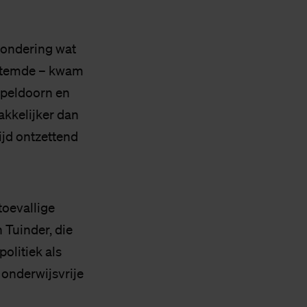
zondering wat
V stemde – kwam
 Apeldoorn en
akkelijker dan
tijd ontzettend
toevallige
Tuinder, die
olitiek als
 onderwijsvrije