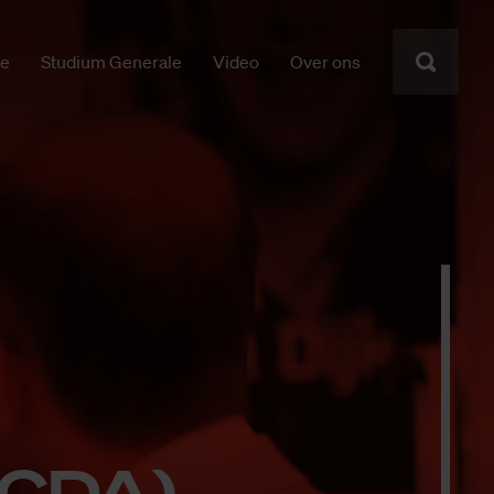
ie
Studium Generale
Video
Over ons
 (CDA)