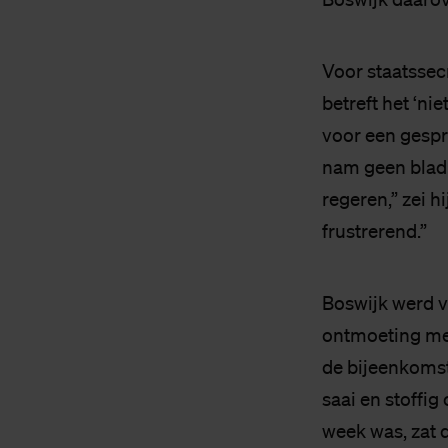
Voor staatssec
betreft het ‘ni
voor een gespre
nam geen blad 
regeren,” zei hi
frustrerend.”
Boswijk werd v
ontmoeting me
de bijeenkomst
saai en stoffig
week was, zat d