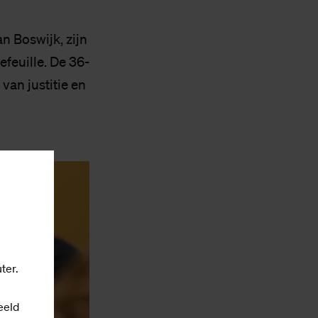
an Boswijk, zijn
efeuille. De 36-
van justitie en
ter.
eeld