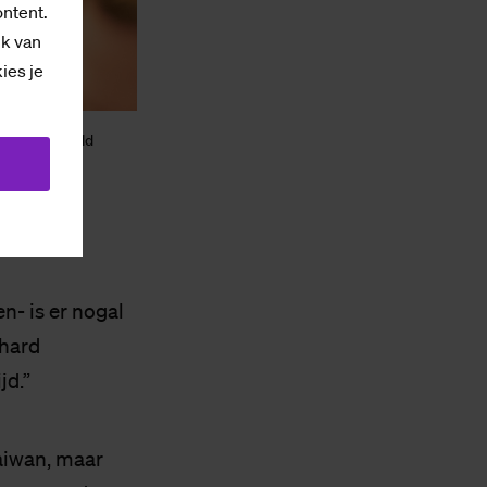
ontent.
ik van
kies je
Foto's: Ronald
n- is er nogal
chard
jd.”
Taiwan, maar