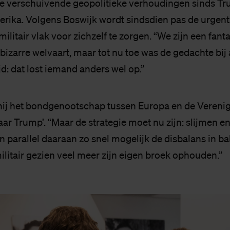
e verschuivende geopolitieke verhoudingen sinds T
erika. Volgens Boswijk wordt sindsdien pas de urgent
litair vlak voor zichzelf te zorgen. “We zijn een fant
bizarre welvaart, maar tot nu toe was de gedachte bij 
d: dat lost iemand anders wel op.”
ij het bondgenootschap tussen Europa en de Verenig
jaar Trump’. “Maar de strategie moet nu zijn: slijmen en
en parallel daaraan zo snel mogelijk de disbalans in b
litair gezien veel meer zijn eigen broek ophouden.”