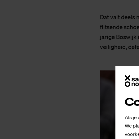
Dat valt deels 
flitsende schoe
jarige Boswijk
veiligheid, def
Co
Als je
We pla
voorke