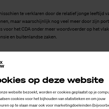
misschien te verklaren door de relatief jonge leeftijd v
nen, maar waarschijnlijk nog veel meer door zijn port
 is voor het CDA onder meer woordvoerder op het vlak 
ensie en buitenlandse zaken.
okies op deze website
 onze website bezoekt, worden er cookies geplaatst op je compu
atsen cookies voor het bijhouden van statistieken en om jouw
uren op te slaan maar ook voor marketingdoeleinden (bijvoorb