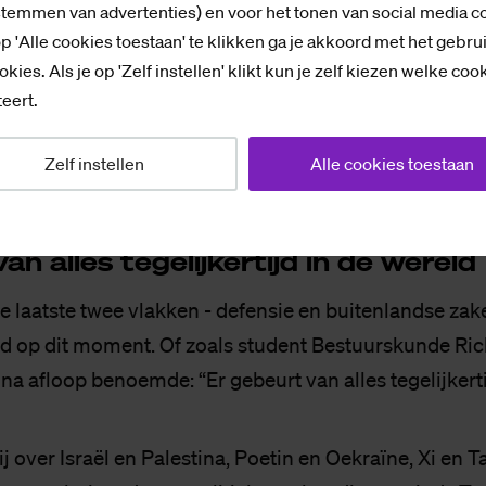
stemmen van advertenties) en voor het tonen van social media c
p 'Alle cookies toestaan' te klikken ga je akkoord met het gebru
okies. Als je op 'Zelf instellen' klikt kun je zelf kiezen welke coo
eert.
e week trok Kamerlid Derk Boswijk toch volop studenten naar Apeldoorn. 
Zelf instellen
Alle cookies toestaan
n al­les te­ge­lij­ker­tijd in de we­reld
e laatste twee vlakken - defensie en buitenlandse zake
d op dit moment. Of zoals student Bestuurskunde Ri
a afloop benoemde: “Er gebeurt van alles tegelijkerti
j over Israël en Palestina, Poetin en Oekraïne, Xi en 