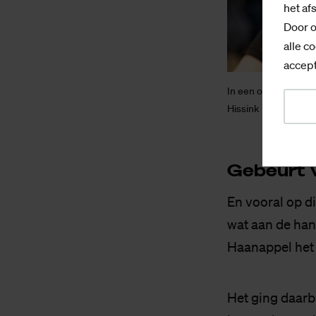
het af
Door o
alle co
accept
In een onderwijsvrij
Hissink
Ge­beurt va
En vooral op di
wat aan de han
Haanappel het n
Het ging daarbi