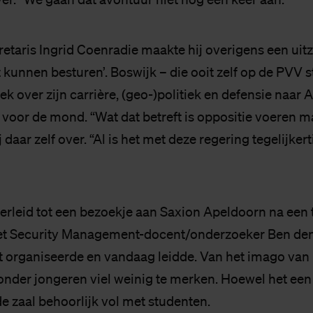
retaris Ingrid Coenradie maakte hij overigens een uit
et kunnen besturen’. Boswijk – die ooit zelf op de PV
k over zijn carrière, (geo-)politiek en defensie naar
voor de mond. “Wat dat betreft is oppositie voeren m
j daar zelf over. “Al is het met deze regering tegelijker
erleid tot een bezoekje aan Saxion Apeldoorn na een 
t Security Management-docent/onderzoeker Ben den 
 organiseerde en vandaag leidde. Van het imago van p
 onder jongeren viel weinig te merken. Hoewel het een
e zaal behoorlijk vol met studenten.