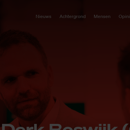
Nieuws
Achtergrond
Mensen
Opin
d Derk Bos­wijk