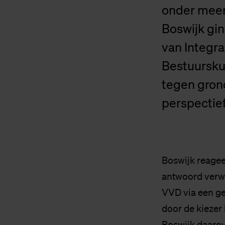
onder meer
Boswijk gi
van Integr
Bestuursku
tegen grond
perspectief
Boswijk reagee
antwoord verwe
VVD via een g
door de kiezer 
Boswijk daarov