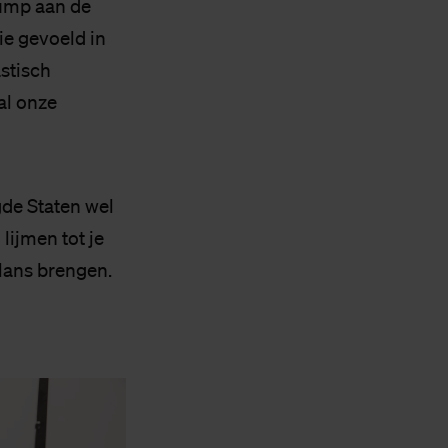
rump aan de
ie gevoeld in
astisch
al onze
de Staten wel
 lijmen tot je
alans brengen.