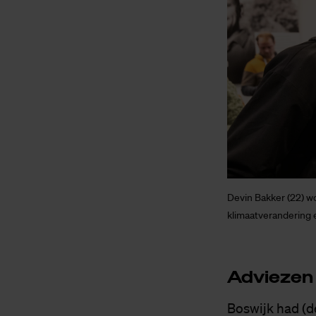
Devin Bakker (22) wo
klimaatverandering e
Ad­vie­zen
Boswijk had (d