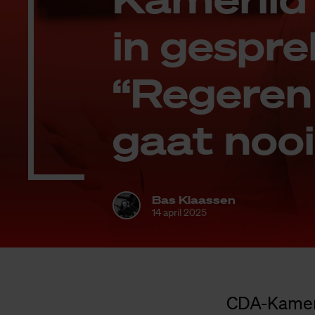
in ge­spr
“Re­ge­r
gaat nooi
Bas Klaassen
14 april 2025
CDA-Kamerl