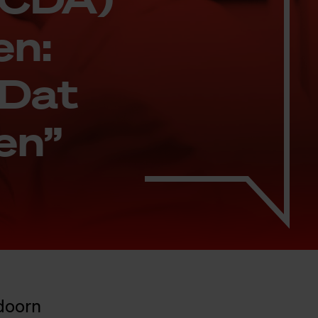
en:
 Dat
en”
doorn