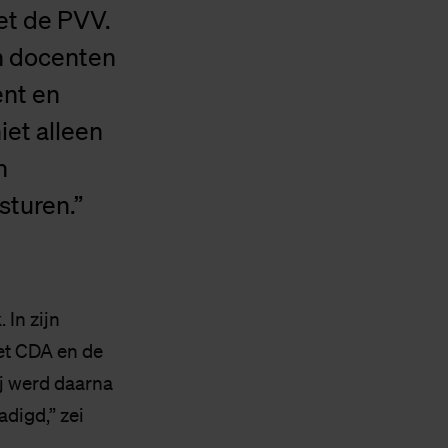
et de PVV.
n docenten
ent en
et alleen
n
sturen.”
 In zijn
et CDA en de
j werd daarna
adigd,” zei