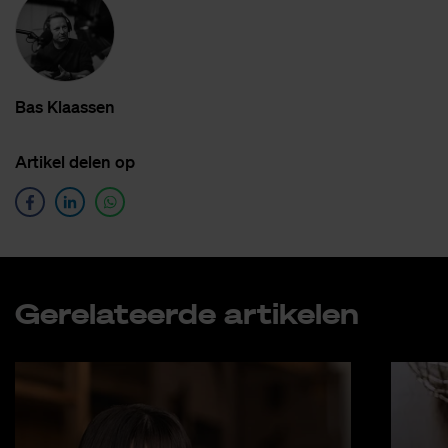
Bas Klaas­sen
Ar­ti­kel de­len op
Ge­re­la­teer­de ar­ti­ke­len