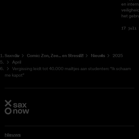
en intern
veilighei
het gebru
17 juli 
Saxnow
Co­mic: Zon, Zee... en Stress?!
Nieuws
2025
April
Vergissing leidt tot 40.000 mailtjes aan studenten: “Ik schaam
me kapot”
Nieuws