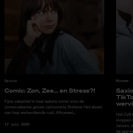
Opinie
Nieuws
Co­mic: Zon, Zee... en Stress?!
Saxi­
Tik­T
Fijne vakantie! In haar laatste comic voor de
wer­v
zomervakantie geniet cartooniste Stefanie Heil alvast
van haar welverdiende rust. Alhoewel...
Het CvB 
stoppen 
17 juli 2026
Jansen, 
de app ee