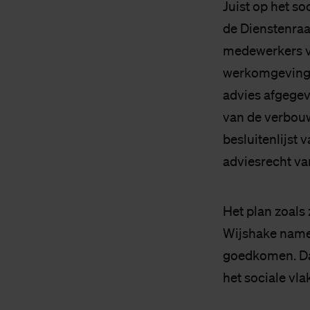
Juist op het so
de Dienstenra
medewerkers va
werkomgeving 
advies afgegev
van de verbouw
besluitenlijst
adviesrecht va
Het plan zoals 
Wijshake namen
goedkomen. Daa
het sociale vlak