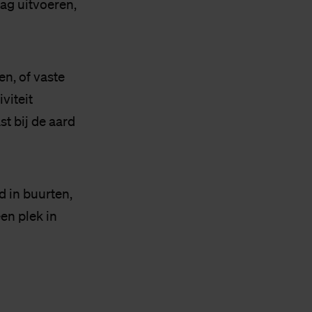
ag uitvoeren,
en, of vaste
viteit
t bij de aard
d in buurten,
en plek in