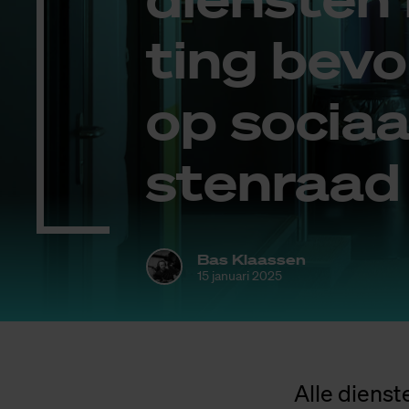
ting be­vo
op so­ci­a
sten­raad d
Bas Klaassen
15 januari 2025
Alle dienst