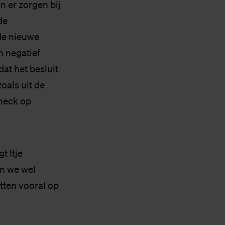
en er zorgen bij
de
de nieuwe
 negatief
at het besluit
oals uit de
check op
t Itje
en we wel
tten vooral op