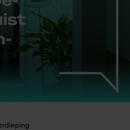
uist
n­
verdieping