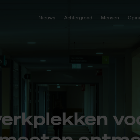
Nieuws
Achtergrond
Mensen
Opin
erk­plek­ken vo
 moe­ten ont­m