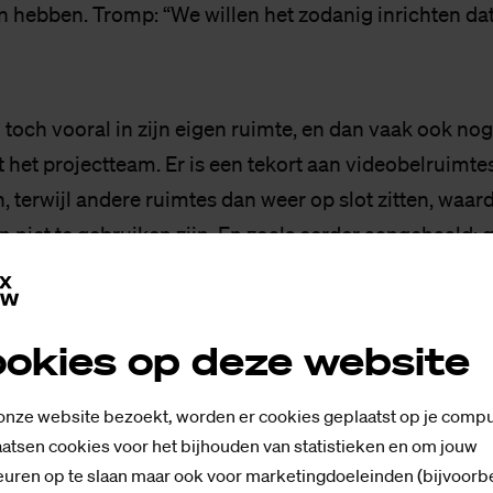
n hebben. Tromp: “We willen het zodanig inrichten d
”
 toch vooral in zijn eigen ruimte, en dan vaak ook no
lt het projectteam. Er is een tekort aan videobelruimtes
 terwijl andere ruimtes dan weer op slot zitten, waar
 niet te gebruiken zijn. En zoals eerder aangehaald: 
leeg op de vijfde.
okies op deze website
 onze website bezoekt, worden er cookies geplaatst op je compu
atsen cookies voor het bijhouden van statistieken en om jouw
uren op te slaan maar ook voor marketingdoeleinden (bijvoorb