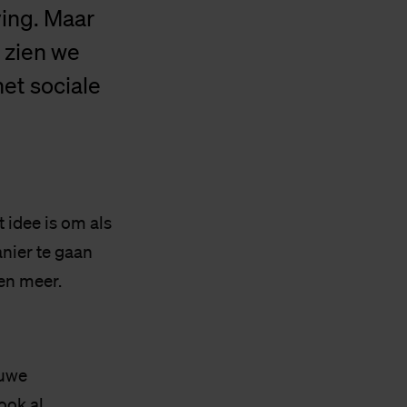
ing. Maar
 zien we
et sociale
 idee is om als
anier te gaan
ken meer.
euwe
ook al