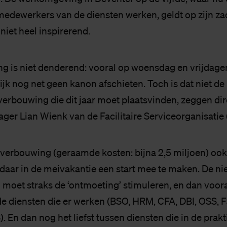
medewerkers van de diensten werken, geldt op zijn za
 niet heel inspirerend.
ng is niet denderend: vooral op woensdag en vrijdage
jk nog net geen kanon afschieten. Toch is dat niet de 
verbouwing die dit jaar moet plaatsvinden, zeggen dir
er Lian Wienk van de Facilitaire Serviceorganisatie 
 verbouwing (geraamde kosten: bijna 2,5 miljoen) ook 
 daar in de meivakantie een start mee te maken. De n
oet straks de ‘ontmoeting’ stimuleren, en dan voora
de diensten die er werken (BSO, HRM, CFA, DBI, OSS, 
En dan nog het liefst tussen diensten die in de prakt