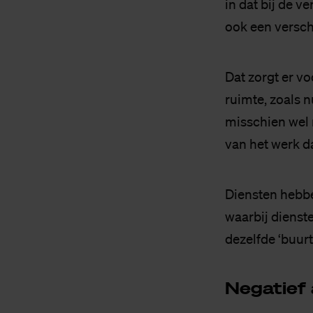
in dat bij de 
ook een versch
Dat zorgt er vo
ruimte, zoals n
misschien wel 
van het werk d
Diensten hebbe
waarbij dienst
dezelfde ‘buur
Ne­ga­tief