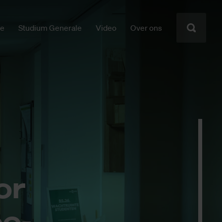
ie
Studium Generale
Video
Over ons
or
oe­