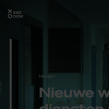
Nieuws
Nieu­we w
dien­sten