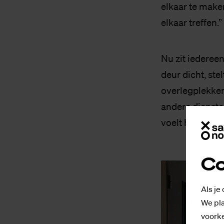
elkaar te make
elkaar treffen.
Nu zit iedereen
deur dicht, ste
overlegplekken,
andere diensten
voelt het vaak 
Co
Als je
We pla
voorke