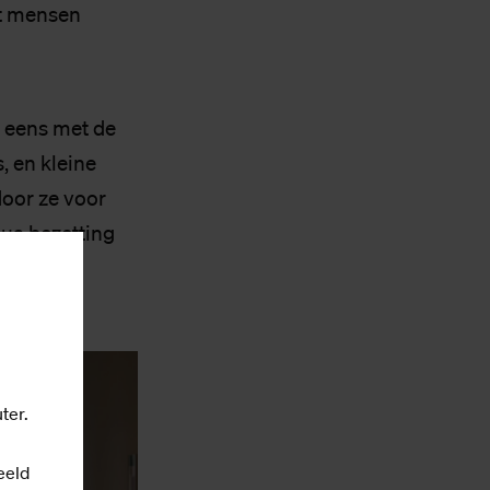
at mensen
g eens met de
, en kleine
door ze voor
qua bezetting
ter.
eeld