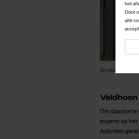
het af
Door o
alle co
accept
De vijfde verdiepin
Veld­hoen
Om daartoe te
experts op het 
Activiteit-gere