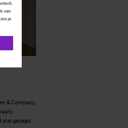
ontent.
ik van
kies je
oen & Company,
raan).
t plat gezegd