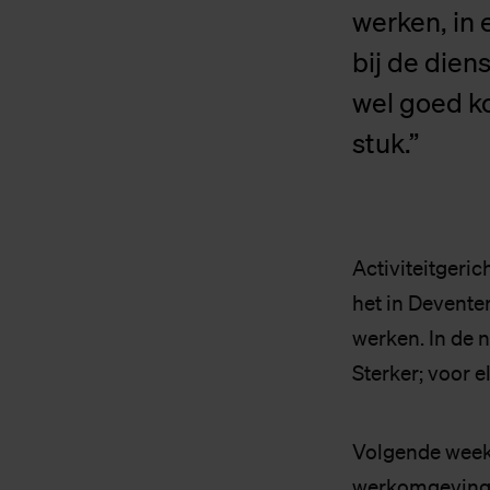
werken, in
bij de dien
wel goed ko
stuk.”
Activiteitgeric
het in Devente
werken. In de 
Sterker; voor e
Volgende week 
werkomgeving. 