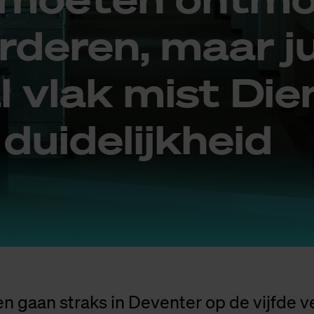
r­de­ren, maar j
al vlak mist Die
ui­de­lijk­heid
en gaan straks in Deventer op de vijfde 