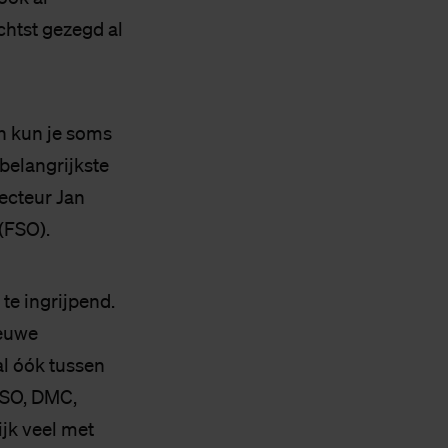
chtst gezegd al
n kun je soms
belangrijkste
ecteur Jan
(FSO).
te ingrijpend.
ieuwe
l óók tussen
FSO, DMC,
ijk veel met