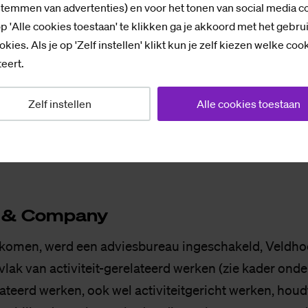
stemmen van advertenties) en voor het tonen van social media c
p 'Alle cookies toestaan' te klikken ga je akkoord met het gebru
okies. Als je op 'Zelf instellen' klikt kun je zelf kiezen welke coo
eert.
Zelf instellen
Alle cookies toestaan
g in Deventer, afgelopen donderdag. Foto: SaxNow
 & Com­pa­ny
 komen, werd een adviesbureau ingeschakeld, Veldh
vlak van activiteit-gerelateerd werken (zie kader onde
lateerd werken, ook wel activiteitgericht werken, houd