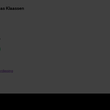
as Klaas­sen
p
erdieping