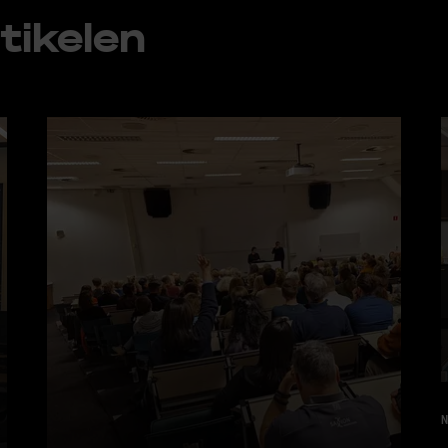
ti­ke­len
N