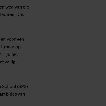
aren weg van die
t waren. Dus
llen voor een
kt, maar op
 Tijdink:
t veilig
e School (SPS)
iambities van