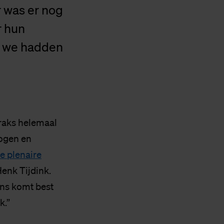
 was er nog
r hun
e we hadden
traks helemaal
ogen en
e plenaire
enk Tijdink.
ons komt best
k.”