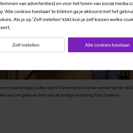
stemmen van advertenties) en voor het tonen van social media c
p 'Alle cookies toestaan' te klikken ga je akkoord met het gebru
okies. Als je op 'Zelf instellen' klikt kun je zelf kiezen welke coo
eert.
Zelf instellen
Alle cookies toestaan
 en psychologen zullen hier in Deventer hun intrek nemen 'achter de k
deel van het gebouw. Foto van de huidige inrichting. Foto: SaxNow