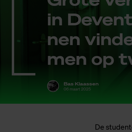
in De­ven­
nen vin­d
men op tw
Bas Klaassen
06 maart 2025
De student