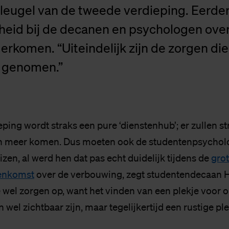
vleugel van de tweede verdieping. Eerder
kheid bij de decanen en psychologen ove
erkomen. “Uiteindelijk zijn de zorgen di
s genomen.”
eping wordt straks een pure ‘dienstenhub’; er zullen s
n meer komen. Dus moeten ook de studentenpsychol
zen, al werd hen dat pas echt duidelijk tijdens de
grot
eenkomst
over de verbouwing, zegt studentendecaan H
e wel zorgen op, want het vinden van een plekje voor 
 wel zichtbaar zijn, maar tegelijkertijd een rustige ple