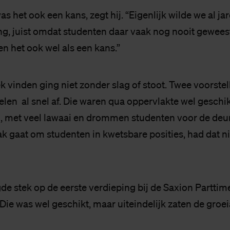
was het ook een kans, zegt hij. “Eigenlijk wilde we al j
ing, juist omdat studenten daar vaak nog nooit gewees
n het ook wel als een kans.”
k vinden ging niet zonder slag of stoot. Twee voorste
elen al snel af. Die waren qua oppervlakte wel geschi
 met veel lawaai en drommen studenten voor de deur.
k gaat om studenten in kwetsbare posities, had dat nie
e stek op de eerste verdieping bij de Saxion Parttim
 Die was wel geschikt, maar uiteindelijk zaten de groe