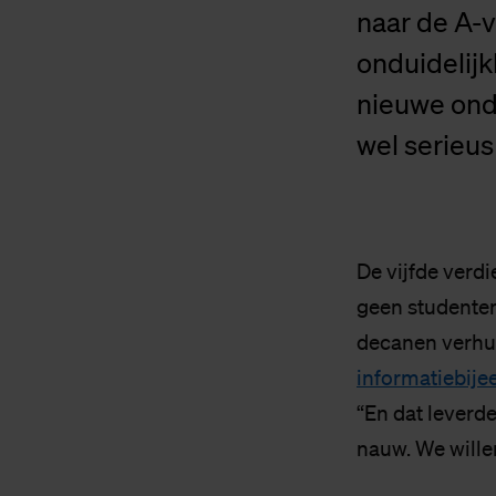
naar de A-
onduidelij
nieuwe ond
wel serieu
De vijfde verdi
geen studente
decanen verhui
informatiebij
“En dat leverd
nauw. We willen