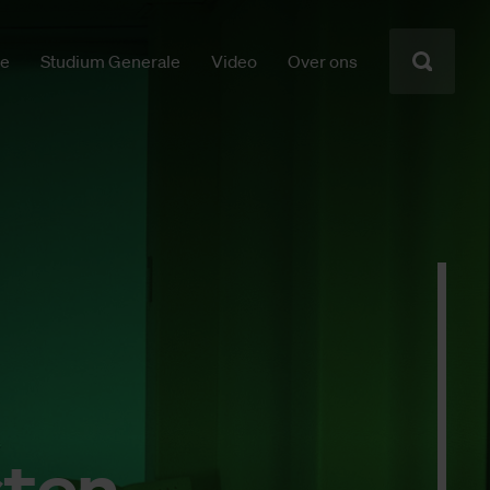
ie
Studium Generale
Video
Over ons
sten