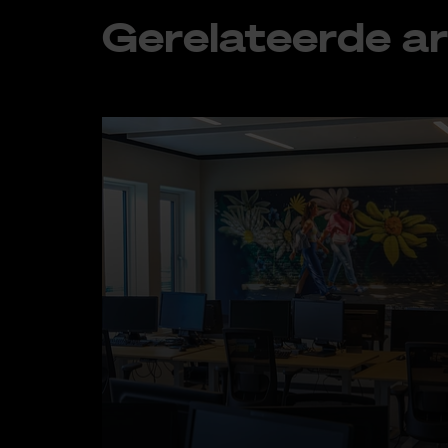
Ge­re­la­teer­de ar­