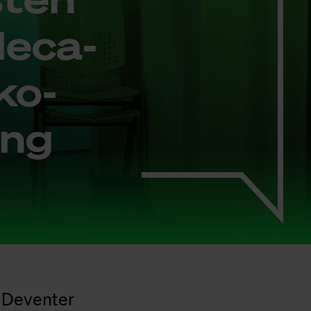
de­ca­
ko­
ing
 Deventer