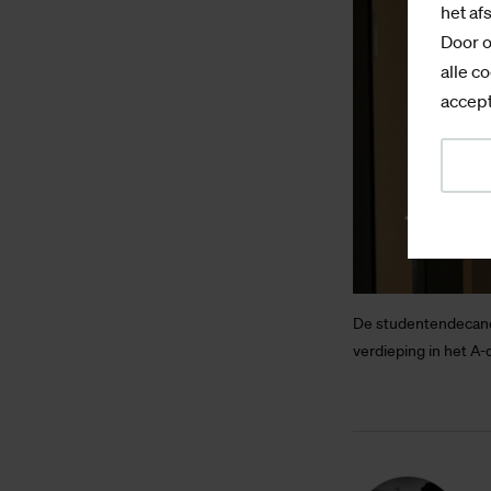
het af
Door o
alle co
accept
De studentendecanen
verdieping in het A-