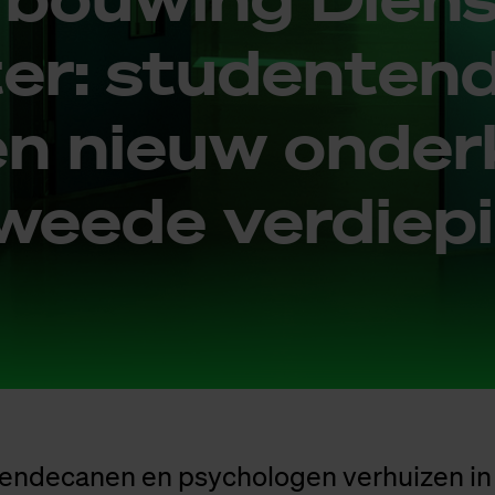
ter: stu­den­ten­
en nieuw on­der­
ee­de ver­die­p
endecanen en psychologen verhuizen in