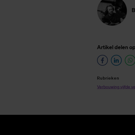
B
Ar­ti­kel de­len o
Ru­brie­ken
Verbouwing vijfde v