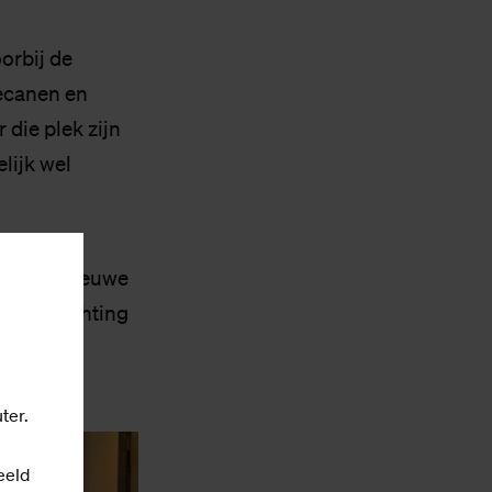
orbij de
decanen en
 die plek zijn
elijk wel
ij. “Een nieuwe
 als inrichting
.”
ter.
eeld