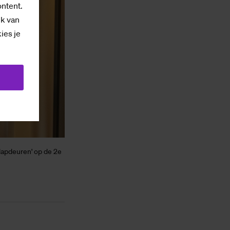
ontent.
ik van
kies je
lapdeuren' op de 2e