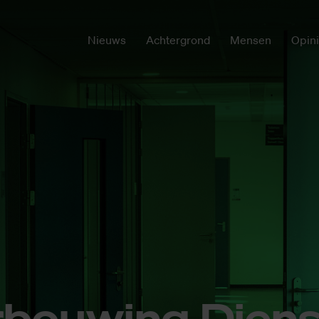
Nieuws
Achtergrond
Mensen
Opin
r­bou­wing Dien­