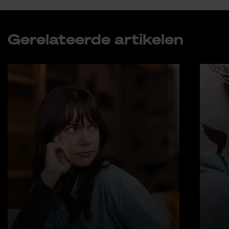
Ge­re­la­teer­de ar­ti­ke­len