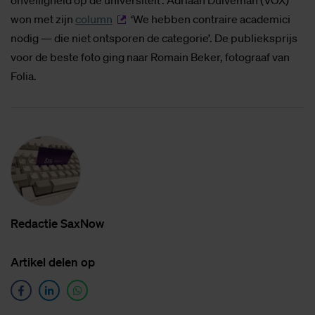
onveiligheid op de universiteit’. Adriaan Duiveman (VOX)
won met zijn
column
‘We hebben contraire academici
nodig — die niet ontsporen de categorie’. De publieksprijs
voor de beste foto ging naar Romain Beker, fotograaf van
Folia.
Re­dac­tie SaxNow
Ar­ti­kel de­len op