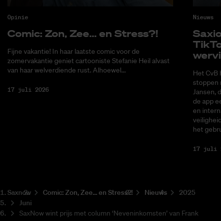
Opinie
Nieuws
Co­mic: Zon, Zee... en Stress?!
Saxi­
Tik­T
Fijne vakantie! In haar laatste comic voor de
wer­v
zomervakantie geniet cartooniste Stefanie Heil alvast
van haar welverdiende rust. Alhoewel...
Het CvB 
stoppen 
17 juli 2026
Jansen, 
de app ee
en intern
veilighei
het gebru
17 juli 
Saxnow
Co­mic: Zon, Zee... en Stress?!
Nieuws
2025
Juni
SaxNow wint prijs met column ‘Neveninkomsten’ van Frank