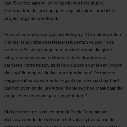
van 15 eerstejaars willen volgen in hun hele studie.
Hiervoor kon de jury nog geen prijs uitreiken, omdat het
project nog niet is voltooid.
Een ontroerend project, schreef de jury. “De makers zullen
vier jaar lang vijftien eerstejaarsstudenten volgen. In de
eerste
trailer
zie je jonge mensen met branie die grote
uitspraken doen over de toekomst. Ze dromen van
carrières, verre reizen, zelfs hun ouders en er is een jongen
die zegt ‘ik hoop dat ik dan een vriendin heb’. De makers
zeggen dat hun documentaire gaat over de maakbaarheid
van het leven en de jury is zeer benieuwd hoe maakbaar die
jonge levens over vier jaar zijn gebleken.”
Met de derde prijs van columnist Frank Futselaar valt
SaxNow voor de derde keer in het vijfjarig bestaan in de