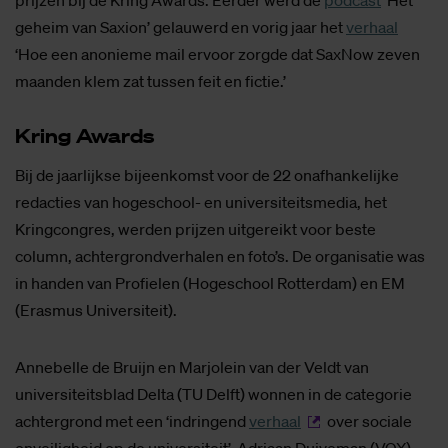
prijzen bij de Kring Awards. Eerder werd de
podcast
‘Het
geheim van Saxion’ gelauwerd en vorig jaar het
verhaal
‘Hoe een anonieme mail ervoor zorgde dat SaxNow zeven
maanden klem zat tussen feit en fictie.’
Kring Awards
Bij de jaarlijkse bijeenkomst voor de 22 onafhankelijke
redacties van hogeschool- en universiteitsmedia, het
Kringcongres, werden prijzen uitgereikt voor beste
column, achtergrondverhalen en foto’s. De organisatie was
in handen van Profielen (Hogeschool Rotterdam) en EM
(Erasmus Universiteit).
Annebelle de Bruijn en Marjolein van der Veldt van
universiteitsblad Delta (TU Delft) wonnen in de categorie
achtergrond met een ‘indringend
verhaal
over sociale