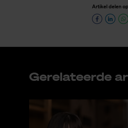
Ar­ti­kel de­len o
Ge­re­la­teer­de ar­