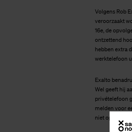
Volgens Rob Ex
veroorzaakt wo
16e, de opvolg
ontzettend hoo
hebben extra d
werktelefoon u
Exalto benadruk
Wel geeft hij 
privételefoon 
melden voor ee
niet op het laa