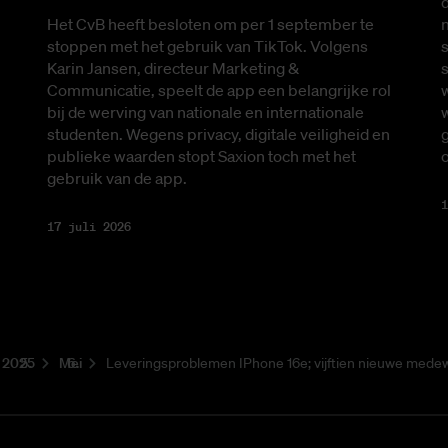
d
Het CvB heeft besloten om per 1 september te
s
stoppen met het gebruik van TikTok. Volgens
s
Karin Jansen, directeur Marketing &
Communicatie, speelt de app een belangrijke rol
w
bij de werving van nationale en internationale
g
studenten. Wegens privacy, digitale veiligheid en
publieke waarden stopt Saxion toch met het
gebruik van de app.
1
17 juli 2026
2025
Mei
Leveringsproblemen IPhone 16e; vijftien nieuwe mede