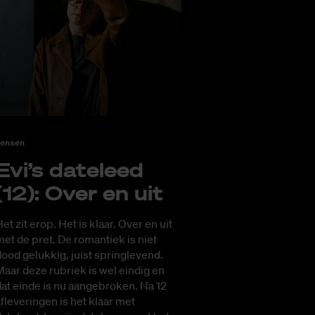
ensen
Evi’s da­te­leed
(12): Over en uit
et zit erop. Het is klaar. Over en uit
et de pret. De romantiek is niet
ood gelukkig, juist springlevend.
aar deze rubriek is wel eindig en
at einde is nu aangebroken. Na 12
fleveringen is het klaar met