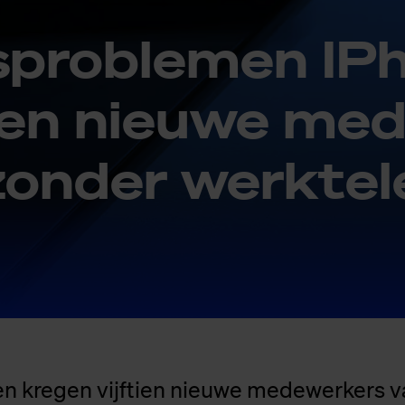
s­pro­ble­men IP­
tien nieu­we me­
on­der werk­te­l
en kregen vijftien nieuwe medewerkers v