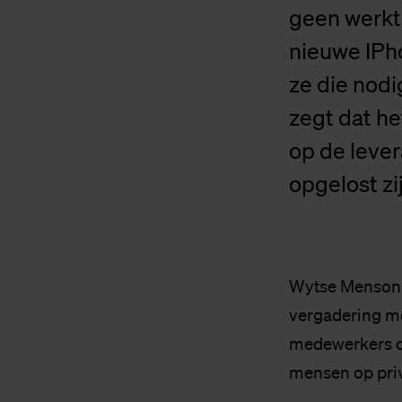
geen werkt
nieuwe IPho
ze die nod
zegt dat he
op de leve
opgelost zij
Wytse Mensonid
vergadering me
medewerkers di
mensen op pri