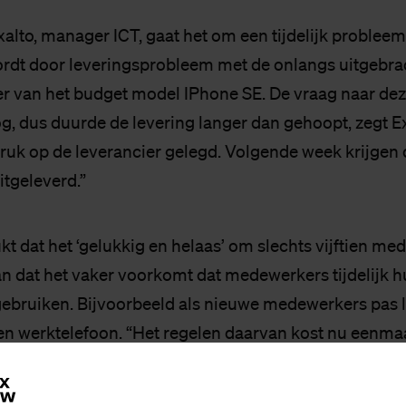
alto, manager ICT, gaat het om een tijdelijk probleem
rdt door leveringsprobleem met de onlangs uitgebra
er van het budget model IPhone SE. De vraag naar deze
g, dus duurde de levering langer dan gehoopt, zegt E
ruk op de leverancier gelegd. Volgende week krijgen d
itgeleverd.”
t dat het ‘gelukkig en helaas’ om slechts vijftien me
aan dat het vaker voorkomt dat medewerkers tijdelijk 
gebruiken. Bijvoorbeeld als nieuwe medewerkers pas l
n werktelefoon. “Het regelen daarvan kost nu eenmaal 
tste moment.”