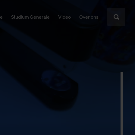
ie
Studium Generale
Video
Over ons