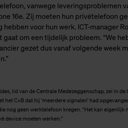
elefoon, vanwege leveringsproblemen v
ne 16e. Zij moeten hun privételefoon ge
ig hebben voor hun werk. ICT-manager Ro
t gaat om een tijdelijk probleem. “We h
rancier gezet dus vanaf volgende week m
n.”
es, lid van de Centrale Medezeggenschap, zei in de l
t het CvB dat hij ‘meerdere signalen’ had opgevange
e nog geen werktelefoon kregen. “Het kan eigenlijk ni
vé device moeten werken.”