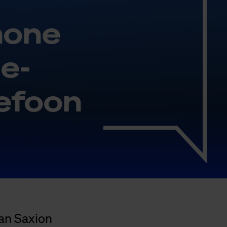
ho­ne
de­
e­foon
an Saxion