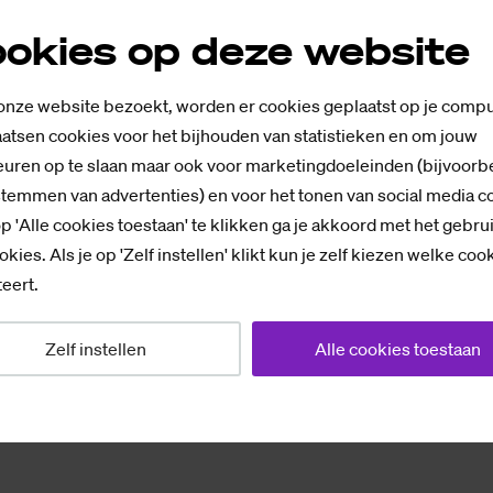
 een werktelefoon is daarnaast ook niet verplicht, zegt
okies op deze website
f ook geen. “Alle Saxion-apps zijn beheerd, dus technis
et gebruik van een privételefoon,” legt hij uit. Saxion
 onze website bezoekt, worden er cookies geplaatst op je compu
tuele extra belkosten. Toch ligt het gebruik van een p
atsen cookies voor het bijhouden van statistieken en om jouw
edewerkers gevoelig, erkent hij. “Niet iedereen zit 
uren op te slaan maar ook voor marketingdoeleinden (bijvoorb
stemmen van advertenties) en voor het tonen van social media c
jn of haar privételefoon te doen – en gelukkig hoeft dat
p 'Alle cookies toestaan' te klikken ga je akkoord met het gebru
okies. Als je op 'Zelf instellen' klikt kun je zelf kiezen welke coo
eert.
Zelf instellen
Alle cookies toestaan
my Ber­kel