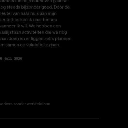
ateleed. In mijn dateleven gaat het
nog steeds bijzonder goed. Door de
leutel van haar huis aan mijn
leutelbos kan ik naar binnen
wanneer ik wil. We hebben een
aslijst aan activiteiten die we nog
aan doen en er liggen zelfs plannen
om samen op vakantie te gaan.
6 juli 2026
werkers zonder werktelefoon