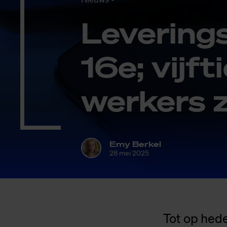
Le­ve­ring
16e; vijf­
wer­kers z
Emy Berkel
28 mei 2025
Tot op hed