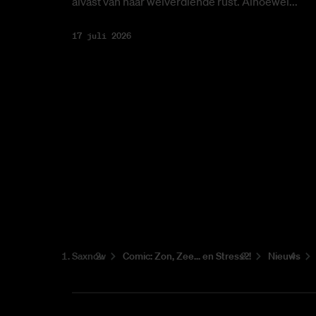
alvast van haar welverdiende rust. Alhoewel...
17 juli 2026
Saxnow
Co­mic: Zon, Zee... en Stress?!
Nieuws