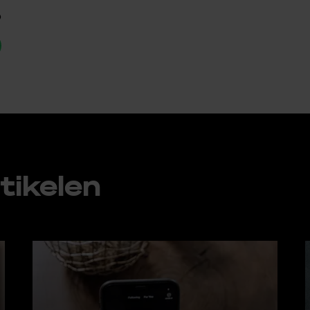
p
ti­ke­len