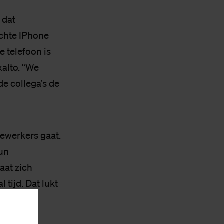
 dat
chte IPhone
 telefoon is
xalto. “We
e collega’s de
dewerkers gaat.
hun
aat zich
tijd. Dat lukt