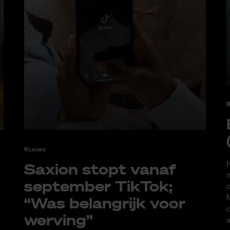
M
Nieuws
H
Saxi­on stopt van­af
m
sep­tem­ber Tik­Tok;
d
M
“Was be­lang­rijk voor
d
wer­ving”
a