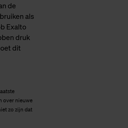
an de
bruiken als
b Exalto
ebben druk
oet dit
aatste
n over nieuwe
et zo zijn dat