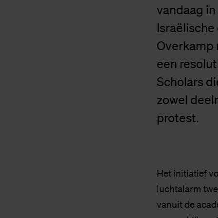
vandaag in 
Israëlisch
Overkamp n
een resolut
Scholars di
zowel deeln
protest.
Het initiatief 
luchtalarm twe
vanuit de acad