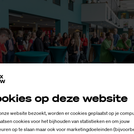
okies op deze website
o'n vijftig a zestig medewerkers en studenten. Foto's: SaxNow
 onze website bezoekt, worden er cookies geplaatst op je compu
atsen cookies voor het bijhouden van statistieken en om jouw
uren op te slaan maar ook voor marketingdoeleinden (bijvoorb
cial Work Essam Ezzimmouri (20) en Zahira Cheheb (