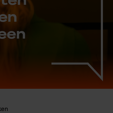
 en
 een
ken