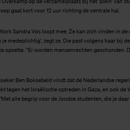
t Overkamp op de verzamelplaats bij het ‘plein’ van s
ep gaat kort voor 12 uur richting de centrale hal.
Work Sandra Vos loopt mee. Ze kan zich vinden in de 
n je medeplichtig’, zegt ze. Die past volgens haar bij 
ze opzette. “Er worden mensenrechten geschonden. D
eker Ben Boksebeld vindt dat de Nederlandse regerin
kt tegen het Israëlische optreden in Gaza, en ook de 
Met alle begrip voor de Joodse studenten, die je daar