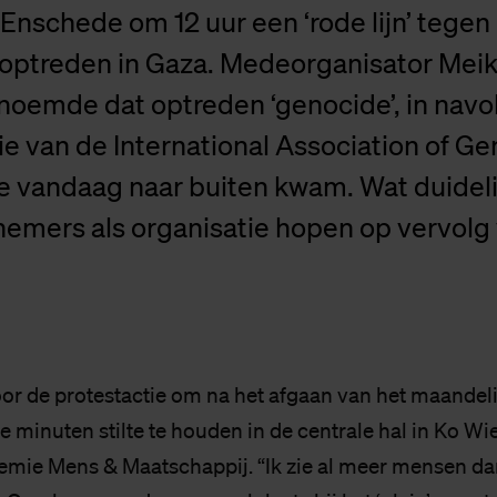
Enschede om 12 uur een ‘rode lijn’ tegen
e optreden in Gaza. Medeorganisator Mei
oemde dat optreden ‘genocide’, in navo
ie van de International Association of G
e vandaag naar buiten kwam. Wat duideli
emers als organisatie hopen op vervolg 
voor de protestactie om na het afgaan van het maandel
e minuten stilte te houden in de centrale hal in Ko W
emie Mens & Maatschappij. “Ik zie al meer mensen da