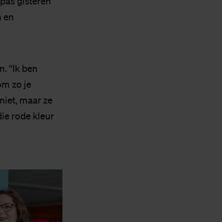
r pas gisteren
n en
. “Ik ben
om zo je
niet, maar ze
die rode kleur