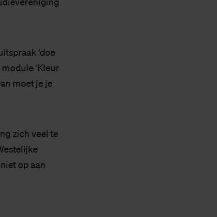
tudievereniging
uitspraak ‘doe
de module ‘Kleur
an moet je je
g zich veel te
Westelijke
 niet op aan