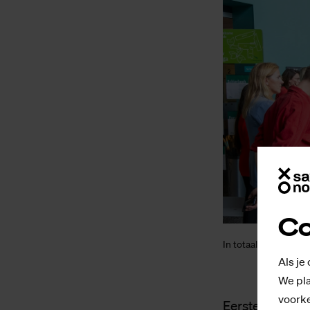
Co
In totaal waren er z
Als je
We pla
voorke
Eerstejaars So