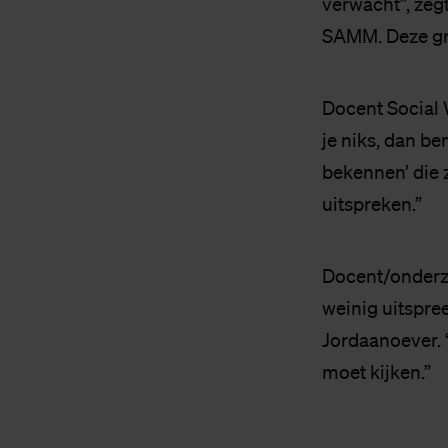
verwacht”, zeg
SAMM. Deze gro
Docent Social 
je niks, dan be
bekennen’ die 
uitspreken.”
Docent/onderzo
weinig uitspree
Jordaanoever. “
moet kijken.”