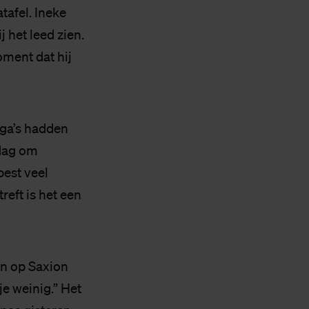
tafel. Ineke
 het leed zien.
oment dat hij
ega’s hadden
 dag om
best veel
reft is het een
n op Saxion
je weinig.” Het