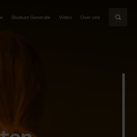
ie
Studium Generale
Video
Over ons
­ten