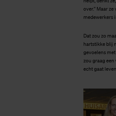
helpt, denkt ze,
over.” Maar ze
medewerkers in 
Dat zou zo maa
hartstikke blij
gevoelens met e
zou graag een v
echt gaat leven