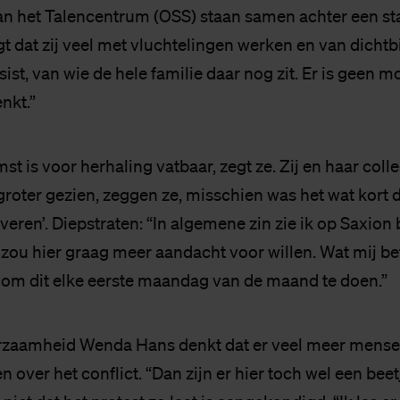
van het Talencentrum (OSS) staan samen achter een sta
t dat zij veel met vluchtelingen werken en van dichtbij
sist, van wie de hele familie daar nog zit. Er is geen m
enkt.”
t is voor herhaling vatbaar, zegt ze. Zij en haar coll
groter gezien, zeggen ze, misschien was het wat kort
veren’. Diepstraten: “In algemene zin zie ik op Saxion 
 zou hier graag meer aandacht voor willen. Wat mij bet
 om dit elke eerste maandag van de maand te doen.”
rzaamheid Wenda Hans denkt dat er veel meer mense
 over het conflict. “Dan zijn er hier toch wel een beet