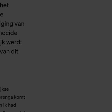
 het
ke
lging van
enocide
jk werd:
van dit
ijkse
ierenga komt
n ik had