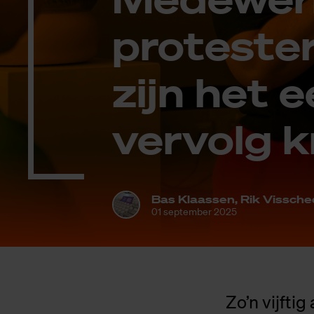
pro­tes­te
zijn het 
ver­volg k
Bas Klaassen, Rik Vissche
01 september 2025
Zo’n vijfti