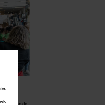
ter.
eeld
19) doen op de