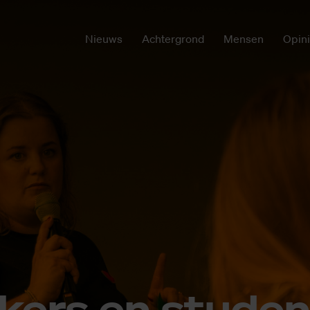
Nieuws
Achtergrond
Mensen
Opin
­kers en stu­den