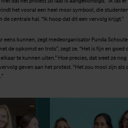
 niet dat het protest zo laat is aangekondigd. “Ik las e
 vindt het vooral een heel mooi symbool, die studente
de centrale hal. “Ik hoop dat dit een vervolg krijgt.”
r eens kunnen, zegt medeorganisator Funda Schouten
 met de opkomst en trots”, zegt ze. “Het is fijn en goed 
lkaar te kunnen uiten.” Hoe precies, dat weet ze nog 
ervolg geven aan het protest. “Het zou mooi zijn als 
.”