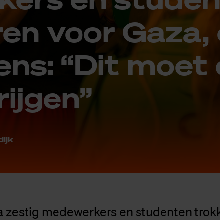
­ren voor Gaza,
eens: “Dit moet
rij­gen”
dijk
g a zestig medewerkers en studenten trok