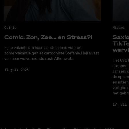
Opinie
Nieuws
Co­mic: Zon, Zee... en Stress?!
Saxi­
Tik­T
Fijne vakantie! In haar laatste comic voor de
wer­v
zomervakantie geniet cartooniste Stefanie Heil alvast
van haar welverdiende rust. Alhoewel...
Het CvB 
stoppen 
17 juli 2026
Jansen, 
de app ee
en intern
veilighei
het gebru
17 juli 