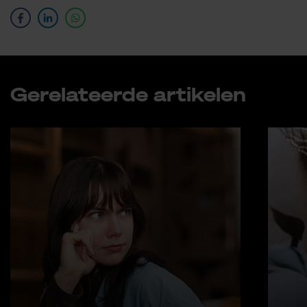
Ge­re­la­teer­de ar­ti­ke­len