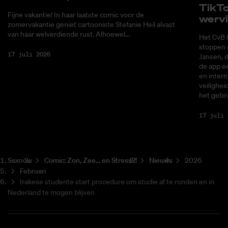
Tik­T
Fijne vakantie! In haar laatste comic voor de
wer­v
zomervakantie geniet cartooniste Stefanie Heil alvast
van haar welverdiende rust. Alhoewel...
Het CvB 
stoppen 
17 juli 2026
Jansen, 
de app ee
en intern
veilighei
het gebru
17 juli 
Saxnow
Co­mic: Zon, Zee... en Stress?!
Nieuws
2026
Februari
Irakese studente start procedure om studie af te ronden en in
Nederland te mogen blijven