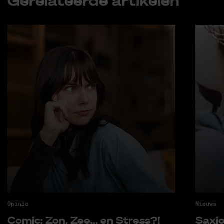
Ge­re­la­teer­de ar­ti­ke­len
Opinie
Nieuws
Co­mic: Zon, Zee... en Stress?!
Saxi­